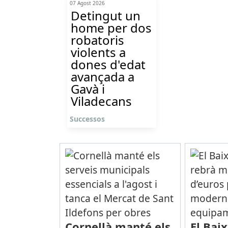
07 Agost 2026
Detingut un
home per dos
robatoris
violents a
dones d'edat
avançada a
Gavà i
Viladecans
Successos
Cornellà manté els
El Bai