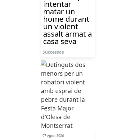
intentar
matar un
home durant
un violent
assalt armat a
casa seva
Successos
07 Agost 2026