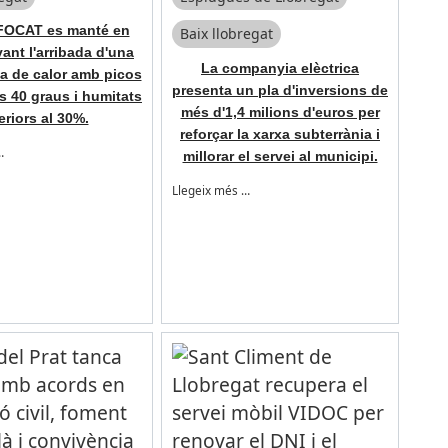
NFOCAT es manté en
Baix llobregat
vant l'arribada d'una
La companyia elèctrica
a de calor amb picos
presenta un pla d'inversions de
ls 40 graus i humitats
més d'1,4 milions d'euros per
eriors al 30%.
reforçar la xarxa subterrània i
…
millorar el servei al municipi.
Llegeix més …