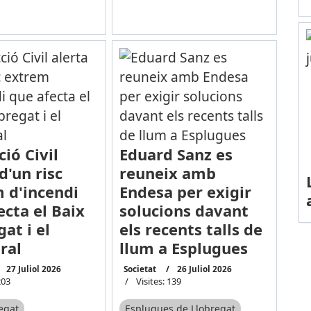
ió Civil
Eduard Sanz es
d'un risc
reuneix amb
 d'incendi
Endesa per exigir
ecta el Baix
solucions davant
at i el
els recents talls de
ral
llum a Esplugues
27 Juliol 2026
Societat
26 Juliol 2026
203
Visites: 139
regat
Esplugues de Llobregat