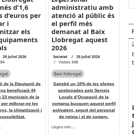
més d’1,6
administratiu amb
s d’euros per
atenció al públic és
r i
el perfil més
itzar els
demanat al Baix
equipaments
Llobregat aquest
als
2026
29 Juliol 2026
Societat
29 Juliol 2026
784
Visites: 698
regat
Baix llobregat
ó de la Diputació de
Gairebé un 10% de les ofertes
na beneficiarà 44
gestionades pels Serveis
 23 municipis de la
Locals d’Ocupació de la
per millorar-ne les
comarca busquen aquest perfil
ons, la climatització i
polivalent, seguit del personal
accessibilitat.
de neteja i el de comerç.
…
Llegeix més …