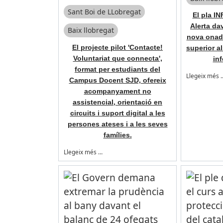
Sant Boi de LLobregat
El pla I
Alerta da
Baix llobregat
nova onad
El projecte pilot 'Contacte!
superior a
Voluntariat que connecta',
inf
format per estudiants del
Llegeix més 
Campus Docent SJD, ofereix
acompanyament no
assistencial, orientació en
circuits i suport digital a les
persones ateses i a les seves
famílies.
Llegeix més …