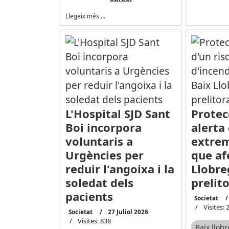
Llegeix més …
L'Hospital SJD Sant
Protecc
Boi incorpora
alerta 
voluntaris a
extrem
Urgències per
que af
reduir l'angoixa i la
Llobreg
soledat dels
prelito
pacients
Societat
Visites: 
Societat
27 Juliol 2026
Visites: 838
Baix llob