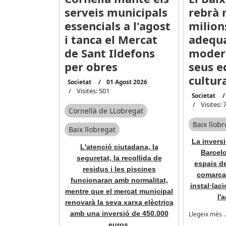
serveis municipals
rebrà 
essencials a l'agost
milion
i tanca el Mercat
adequa
de Sant Ildefons
modern
per obres
seus 
cultur
Societat
01 Agost 2026
Visites: 501
Societat
Visites: 
Cornellà de LLobregat
Baix llob
Baix llobregat
La inversi
L'atenció ciutadana, la
Barcelo
seguretat, la recollida de
espais de
residus i les piscines
comarca 
funcionaran amb normalitat,
instal·laci
mentre que el mercat municipal
l'
renovarà la seva xarxa elèctrica
amb una inversió de 450.000
Llegeix més 
euros.