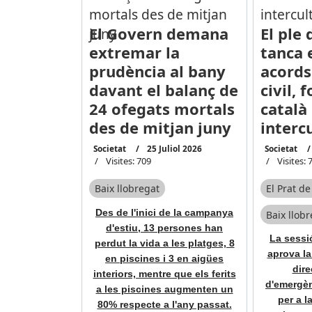
El Govern demana
El ple 
extremar la
tanca 
prudència al bany
acords
davant el balanç de
civil, 
24 ofegats mortals
català
des de mitjan juny
interc
Societat
25 Juliol 2026
Societat
Visites: 709
Visites: 
Baix llobregat
El Prat d
Des de l'inici de la campanya
Baix llob
d'estiu, 13 persones han
La sessió
perdut la vida a les platges, 8
aprova la
en piscines i 3 en aigües
dire
interiors, mentre que els ferits
d'emergèn
a les piscines augmenten un
per a la
80% respecte a l'any passat.