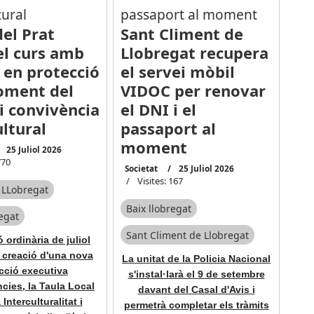
del Prat
Sant Climent de
el curs amb
Llobregat recupera
 en protecció
el servei mòbil
foment del
VIDOC per renovar
 i convivència
el DNI i el
ultural
passaport al
moment
25 Juliol 2026
770
Societat
25 Juliol 2026
Visites: 167
e LLobregat
Baix llobregat
regat
Sant Climent de Llobregat
 ordinària de juliol
 creació d'una nova
La unitat de la Policia Nacional
cció executiva
s'instal·larà el 9 de setembre
cies, la Taula Local
davant del Casal d'Avis i
 Interculturalitat i
permetrà completar els tràmits