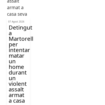
07 Agost 2026
Detingut
a
Martorell
per
intentar
matar
un
home
durant
un
violent
assalt
armat
a casa