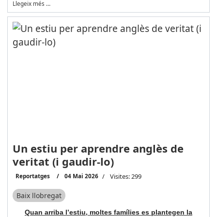
Llegeix més …
Un estiu per aprendre anglès de
veritat (i gaudir-lo)
Reportatges
04 Mai 2026
Visites: 299
Baix llobregat
Quan arriba l’estiu, moltes famílies es plantegen la