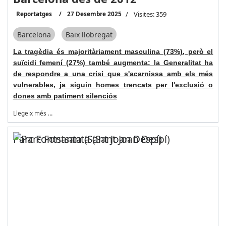
Reportatges
27 Desembre 2025
Visites: 359
Barcelona
Baix llobregat
La tragèdia és majoritàriament masculina (73%), però el
suïcidi femení (27%) també augmenta: la Generalitat ha
de respondre a una crisi que s'acarnissa amb els més
vulnerables, ja siguin homes trencats per l'exclusió o
dones amb patiment silenciós
Llegeix més …
Parc Fontsanta (Sant Joan Despí)