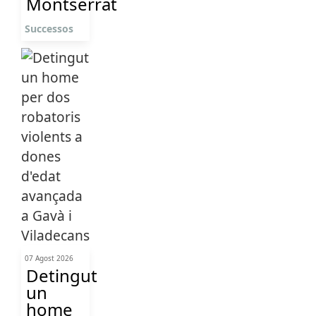
Montserrat
Successos
07 Agost 2026
Detingut
un
home