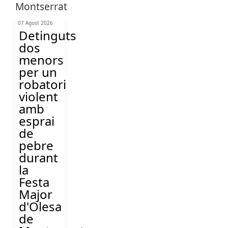
07 Agost 2026
Detinguts
dos
menors
per un
robatori
violent
amb
esprai
de
pebre
durant
la
Festa
Major
d'Olesa
de