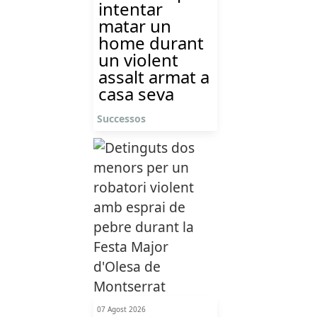
intentar
matar un
home durant
un violent
assalt armat a
casa seva
Successos
07 Agost 2026