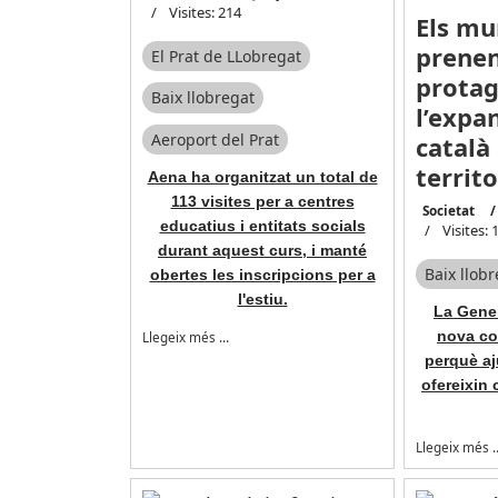
Visites: 214
Els mu
prenen
El Prat de LLobregat
prota
Baix llobregat
l’expa
Aeroport del Prat
català
territo
Aena ha organitzat un total de
113 visites per a centres
Societat
educatius i entitats socials
Visites: 
durant aquest curs, i manté
Baix llob
obertes les inscripcions per a
l'estiu.
La Gener
nova co
Llegeix més …
perquè aj
ofereixin 
Llegeix més 