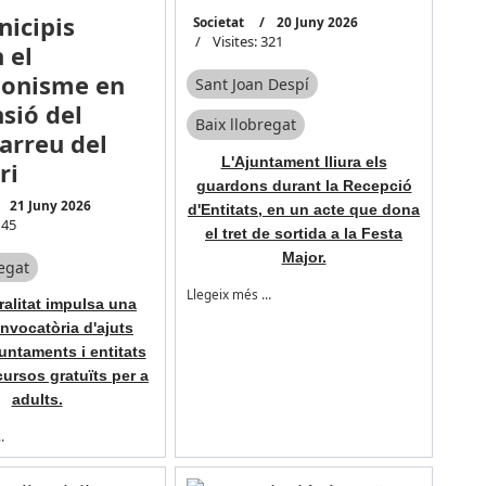
nicipis
Societat
20 Juny 2026
Visites: 321
 el
gonisme en
Sant Joan Despí
nsió del
Baix llobregat
 arreu del
L'Ajuntament lliura els
ri
guardons durant la Recepció
21 Juny 2026
d'Entitats, en un acte que dona
145
el tret de sortida a la Festa
Major.
regat
Llegeix més …
alitat impulsa una
nvocatòria d'ajuts
untaments i entitats
cursos gratuïts per a
adults.
…