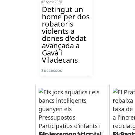
07 Agost 2026
Detingut un
home per dos
robatoris
violents a
dones d'edat
avançada a
Gavà i
Viladecans
Successos
Els jocs aquàtics i
El Pra