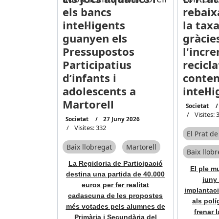
els bancs
rebaix
intel·ligents
la tax
guanyen els
gràcie
Pressupostos
l'incr
Participatius
recicl
d’infants i
conten
adolescents a
intel·l
Martorell
Societat
Visites: 
Societat
27 Juny 2026
Visites: 332
El Prat d
Baix llobregat
Martorell
Baix llob
La Regidoria de Participació
El ple m
destina una partida de 40.000
juny 
euros per fer realitat
implantaci
cadascuna de les propostes
als pol
més votades pels alumnes de
frenar 
Primària i Secundària del