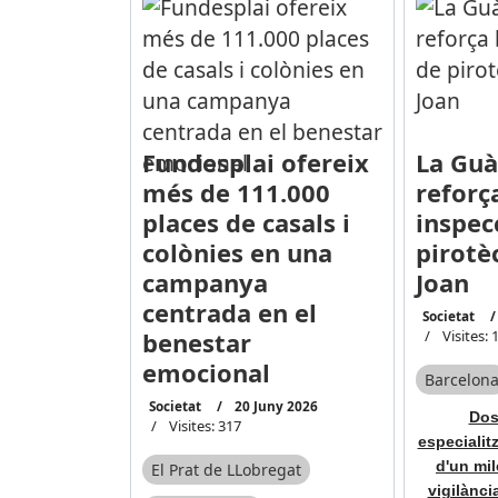
Fundesplai ofereix
La Guà
més de 111.000
reforç
places de casals i
inspec
colònies en una
pirotè
campanya
Joan
centrada en el
Societat
benestar
Visites: 
emocional
Barcelon
Societat
20 Juny 2026
Dos
Visites: 317
especialit
d'un mil
El Prat de LLobregat
vigilànci