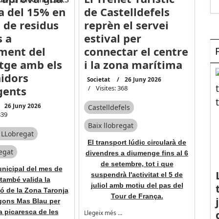
a del 15% en
de Castelldefels
a de residus
reprèn el servei
s a
estival per
ement del
connectar el centre
atge amb els
i la zona marítima
idors
Societat
26 Juny 2026
igents
Visites: 368
26 Juny 2026
Castelldefels
339
Baix llobregat
e LLobregat
El transport lúdic circularà de
regat
divendres a diumenge fins al 6
de setembre, tot i que
unicipal del mes de
suspendrà l'activitat el 5 de
també valida la
juliol amb motiu del pas del
ó de la Zona Taronja
Tour de França.
ígons Mas Blau per
la picaresca de les
Llegeix més …