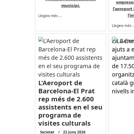
emprese
municipi.
l'aeroport 
l'i
Llegeix més …
Llegeix més 
La Gener
ajuts a e
ajuntam
de 17.5
organit
L'Aeroport de
català g
Barcelona-El Prat
nivells i
rep més de 2.600
assistents en el seu
programa de
visites culturals
Societat
22 Juny 2026