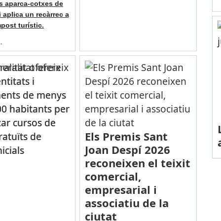
s aparca-cotxes de
i aplica un recàrrec a
mpost turístic.
…
alitat ofereix
ntitats i
ents de menys
00 habitants per
zar cursos de
Els Premis Sant
ratuïts de
Joan Despí 2026
nicials
reconeixen el teixit
comercial,
empresarial i
associatiu de la
ciutat