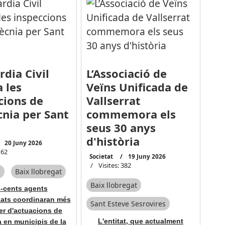
rdia Civil
L’Associació de
a les
Veïns Unificada de
cions de
Vallserrat
cnia per Sant
commemora els
seus 30 anys
d'història
20 Juny 2026
162
Societat
19 Juny 2026
Visites: 382
a
Baix llobregat
Baix llobregat
-cents agents
zats coordinaran més
Sant Esteve Sesrovires
er d'actuacions de
L'entitat, que actualment
a en municipis de la