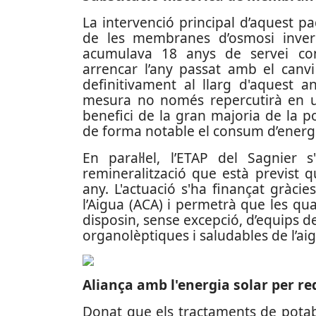
La intervenció principal d’aquest 
de les membranes d’osmosi inver
acumulava 18 anys de servei con
arrencar l’any passat amb el canvi
definitivament al llarg d'aquest 
mesura no només repercutirà en un
benefici de la gran majoria de la 
de forma notable el consum d’energ
En paral·lel, l’ETAP del Sagnie
remineralització que està previst 
any. L'actuació s'ha finançat gràci
l’Aigua (ACA) i permetrà que les qua
disposin, sense excepció, d’equips de
organolèptiques i saludables de l’ai
Aliança amb l'energia solar per re
Donat que els tractaments de potab