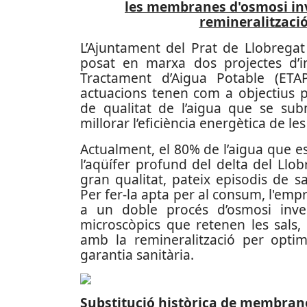
les membranes d'osmosi inve
remineralització
L’Ajuntament del Prat de Llobregat
posat en marxa dos projectes d’i
Tractament d’Aigua Potable (ETA
actuacions tenen com a objectius p
de qualitat de l’aigua que se subm
millorar l’eficiència energètica de les 
Actualment, el 80% de l’aigua que e
l’aqüífer profund del delta del Llo
gran qualitat, pateix episodis de sa
Per fer-la apta per al consum, l'emp
a un doble procés d’osmosi in
microscòpics que retenen les sals
amb la remineralització per optimi
garantia sanitària.
Substitució històrica de membrane