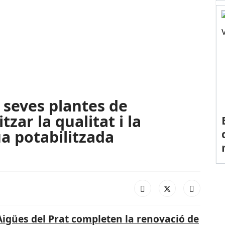
 seves plantes de
zar la qualitat i la
ua potabilitzada
Aigües del Prat completen la renovació de