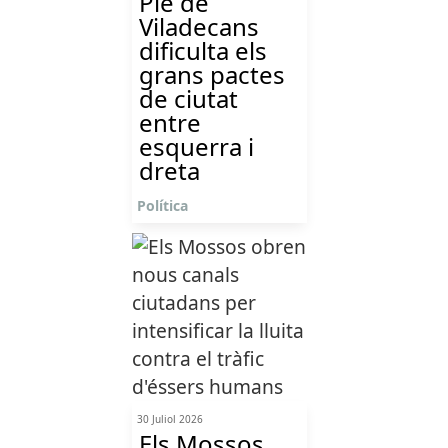
Ple de
Viladecans
dificulta els
grans pactes
de ciutat
entre
esquerra i
dreta
Política
30 Juliol 2026
Els Mossos