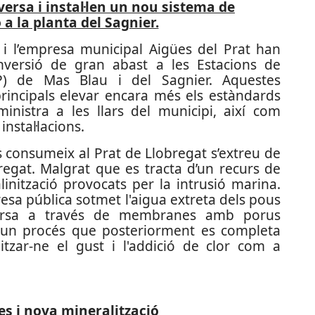
rsa i instal·len un nou sistema de
 a la planta del Sagnier.
 i l’empresa municipal Aigües del Prat han
nversió de gran abast a les Estacions de
P) de Mas Blau i del Sagnier. Aquestes
rincipals elevar encara més els estàndards
inistra a les llars del municipi, així com
instal·lacions.
s consumeix al Prat de Llobregat s’extreu de
bregat. Malgrat que es tracta d’un recurs de
linització provocats per la intrusió marina.
resa pública sotmet l'aigua extreta dels pous
versa a través de membranes amb porus
, un procés que posteriorment es completa
tzar-ne el gust i l'addició de clor com a
s i nova mineralització