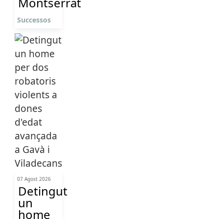
Montserrat
Successos
07 Agost 2026
Detingut
un
home