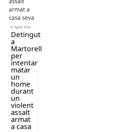
07 Agost 2026
Detingut
a
Martorell
per
intentar
matar
un
home
durant
un
violent
assalt
armat
a casa