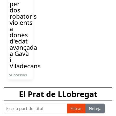
per
dos
robatoris
violents
a
dones
d'edat
avançada
a Gavà
i
Viladecans
Successos
El Prat de LLobregat
Escriu part del títol
Filtrar
Neteja