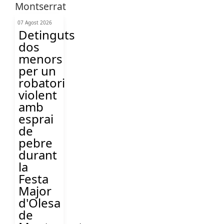
07 Agost 2026
Detinguts
dos
menors
per un
robatori
violent
amb
esprai
de
pebre
durant
la
Festa
Major
d'Olesa
de