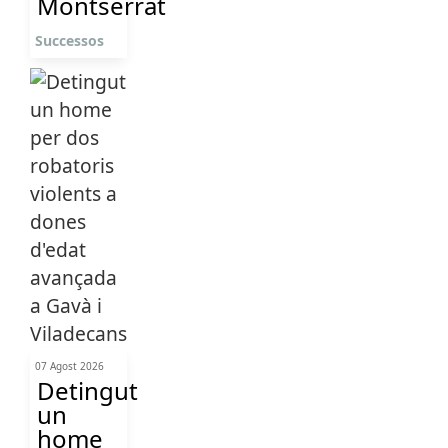
Montserrat
Successos
07 Agost 2026
Detingut
un
home