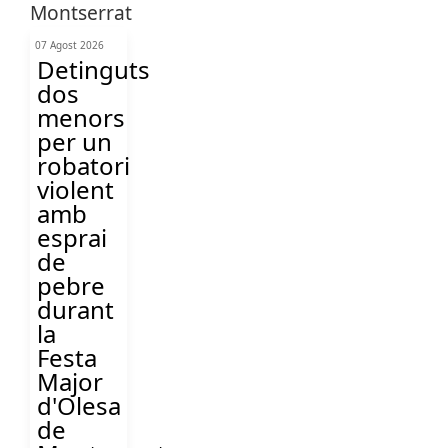
07 Agost 2026
Detinguts
dos
menors
per un
robatori
violent
amb
esprai
de
pebre
durant
la
Festa
Major
d'Olesa
de