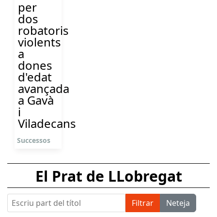
per
dos
robatoris
violents
a
dones
d'edat
avançada
a Gavà
i
Viladecans
Successos
El Prat de LLobregat
Escriu part del títol
Filtrar
Neteja