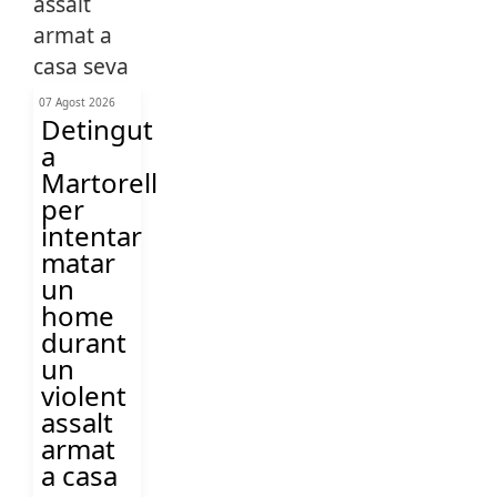
07 Agost 2026
Detingut
a
Martorell
per
intentar
matar
un
home
durant
un
violent
assalt
armat
a casa