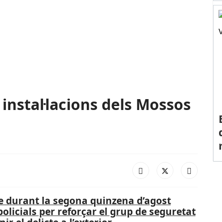
instal·lacions dels Mossos
e durant la segona quinzena d’agost
policials per reforçar el grup de seguretat