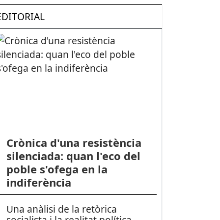
EDITORIAL
Crònica d'una resistència
silenciada: quan l'eco del
poble s'ofega en la
indiferència
Una anàlisi de la retòrica
socialista i la realitat política