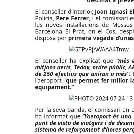
destinat a preven
El conseller d’interior,
Joan Ignasi E
Policia,
Pere Ferrer
, i el comissari
les noves instal·lacions de Mossos
Barcelona–El Prat, on el Cos, des
disposa per
primera vegada d’unes 
El conseller ha explicat que
“més e
mitjans aeris, Tedax, ordre públic, 
de 250 efectius que aniran a més”.
l'aeroport "
que permet fer millor 
equipament.”
Per la seva banda, el comissari en 
ha informat que
“
l’aeroport és una 
punt de vista de viatgers i de dese
sistema de reforçament d’hores perq