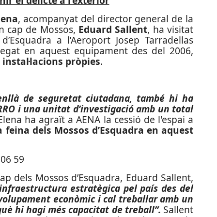
ir el delicte a l’exterior
lena
, acompanyat del director general de la
 en cap de Mossos,
Eduard Sallent
, ha visitat
 d’Esquadra a l’Aeroport Josep Tarradellas
plegat en aquest equipament des del 2006,
instal·lacions pròpies
.
nllà de seguretat ciutadana, també hi ha
ARRO i una unitat d’investigació amb un total
Elena ha agraït a AENA la cessió de l'espai a
la feina dels Mossos d’Esquadra en aquest
cap dels Mossos d’Esquadra, Eduard Sallent,
infraestructura estratègica pel país des del
nvolupament econòmic i cal treballar amb un
uè hi hagi més capacitat de treball”.
Sallent