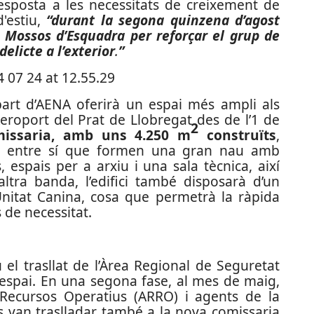
sposta a les necessitats de creixement de
'estiu,
“durant la segona quinzena d’agost
s Mossos d’Esquadra per reforçar el grup de
elicte a l’exterior
.
”
 part d’AENA oferirà un espai més ampli als
eroport del Prat de Llobregat des de l’1 de
2
issaria, amb uns 4.250 m
construïts
,
ts entre sí que formen una gran nau amb
, espais per a arxiu i una sala tècnica, així
tra banda, l’edifici també disposarà d’un
 Unitat Canina, cosa que permetrà la ràpida
 de necessitat.
u el trasllat de l’Àrea Regional de Seguretat
espai. En una segona fase, al mes de maig,
 Recursos Operatius (ARRO) i agents de la
s van traslladar també a la nova comissaria