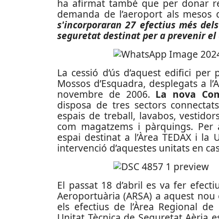
ha afirmat també que per donar re
demanda de l’aeroport als mesos d
s'incorporaran 27 efectius més del
seguretat destinat per a prevenir el d
La cessió d’ús d’aquest edifici per
Mossos d’Esquadra, desplegats a l’A
novembre de 2006.
La nova Com
disposa de tres sectors connecta
espais de treball, lavabos, vestidors
com magatzems i pàrquings. Per al
espai destinat a l’Àrea TEDAX i la
intervenció d’aquestes unitats en cas
El passat 18 d’abril es va fer efecti
Aeroportuària (ARSA) a aquest nou 
els efectius de l’Àrea Regional de
Unitat Tècnica de Seguretat Aèria e