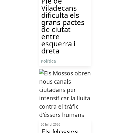
Ple de
Viladecans
dificulta els
grans pactes
de ciutat
entre
esquerra i
dreta
Política
30 Juliol 2026
Els Mossos