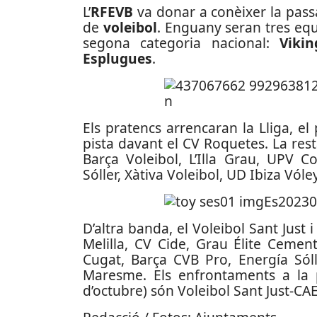
L’
RFEVB
va donar a conèixer la pass
de
voleibol
. Enguany seran tres equ
segona categoria nacional:
Vikin
Esplugues
.
Els pratencs arrencaran la Lliga, e
pista davant el CV Roquetes. La rest
Barça Voleibol, L’Illa Grau, UPV C
Sóller, Xàtiva Voleibol, UD Ibiza Vól
D’altra banda, el Voleibol Sant Just 
Melilla, CV Cide, Grau Élite Cemen
Cugat, Barça CVB Pro, Energía Sóll
Maresme. Els enfrontaments a la 
d’octubre) són Voleibol Sant Just-CA