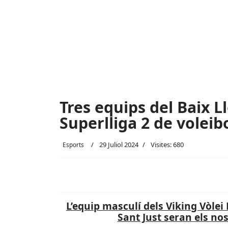
Tres equips del Baix L
Superlliga 2 de voleib
29 Juliol 2024
Visites: 680
Esports
L’equip masculí dels Viking Vòlei 
Sant Just seran els no