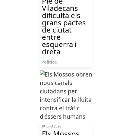
Ple de
Viladecans
dificulta els
grans pactes
de ciutat
entre
esquerra i
dreta
Política
30 Juliol 2026
Els Mossos