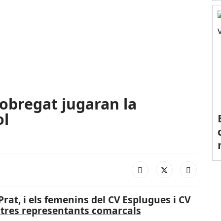
lobregat jugaran la
ol
Prat, i els femenins del CV Esplugues i CV
stres representants comarcals