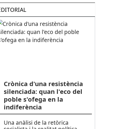
EDITORIAL
Crònica d'una resistència
silenciada: quan l'eco del
poble s'ofega en la
indiferència
Una anàlisi de la retòrica
socialista i la realitat política