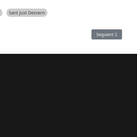
Sant Just Desvern
de les lligues nacionals d’handbol
Article següent: Alb
Següent