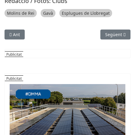
Redacció / Fotos: Clubs
Molins de Rei
Gavà
Esplugues de Llobregat
Article anterior: UE Santboiana-Jabatas Móstoles, primer duel 
Article següent
Ant
Següent