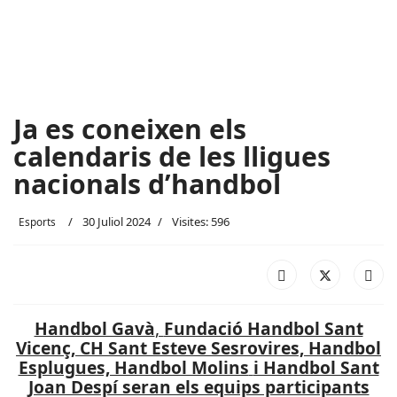
Ja es coneixen els
calendaris de les lligues
nacionals d’handbol
30 Juliol 2024
Visites: 596
Esports
Handbol Gavà
,
Fundació Handbol Sant
Vicenç, CH Sant Esteve Sesrovires, Handbol
Esplugues, Handbol Molins
i Handbol Sant
Joan Despí seran els equips participants