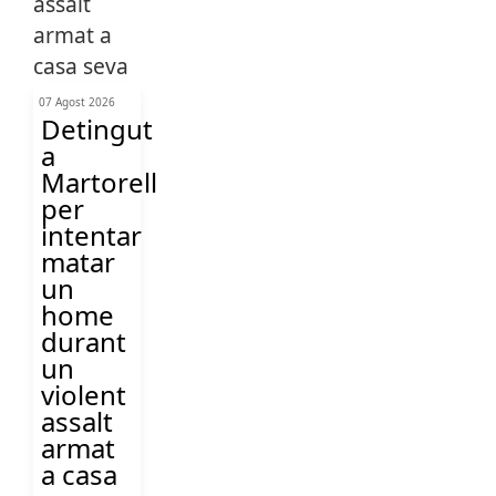
07 Agost 2026
Detingut
a
Martorell
per
intentar
matar
un
home
durant
un
violent
assalt
armat
a casa