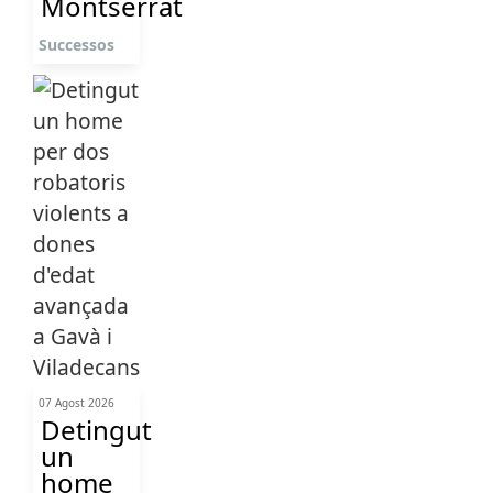
Montserrat
Successos
07 Agost 2026
Detingut
un
home