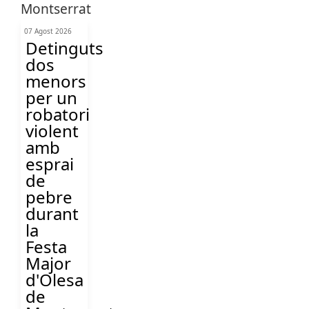
07 Agost 2026
Detinguts
dos
menors
per un
robatori
violent
amb
esprai
de
pebre
durant
la
Festa
Major
d'Olesa
de