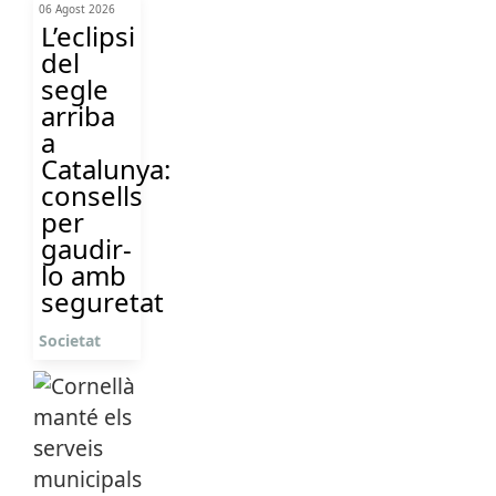
06 Agost 2026
L’eclipsi
del
segle
arriba
a
Catalunya:
consells
per
gaudir-
lo amb
seguretat
Societat