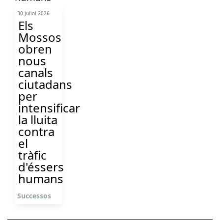
30 Juliol 2026
Els
Mossos
obren
nous
canals
ciutadans
per
intensificar
la lluita
contra
el
tràfic
d'éssers
humans
Successos