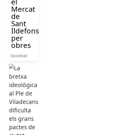
el
Mercat
de
Sant
Ildefons
per
obres
Societat