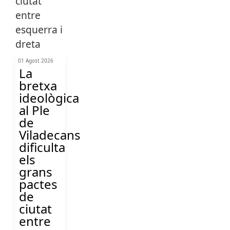
01 Agost 2026
La
bretxa
ideològica
al Ple
de
Viladecans
dificulta
els
grans
pactes
de
ciutat
entre