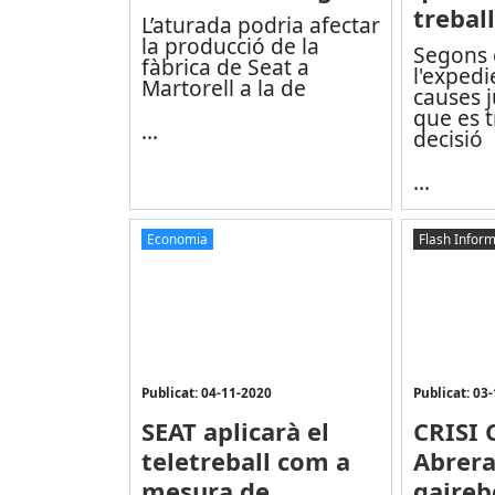
trebal
L’aturada podria afectar
la producció de la
Segons e
fàbrica de Seat a
l'expedi
Martorell a la de
causes j
que es t
...
decisió
...
Economia
Flash Inform
Publicat: 04-11-2020
Publicat: 03
SEAT aplicarà el
CRISI 
teletreball com a
Abrera
mesura de
gaireb