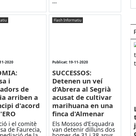
...
atiu
Flash Informatiu
-11-2020
Publicat: 19-11-2020
MIA:
SUCCESSOS:
a i
Detenen un veí
ladors de
d’Abrera al Segrià
ia arriben a
acusat de cultivar
ncipi d'acord
marihuana en una
l'ERO
finca d'Almenar
ció i el comitè
Els Mossos d’Esquadra
sa de Faurecia,
van detenir dilluns dos
mediació de la
homes de 31 i 38 anys,