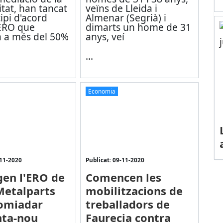
tat, han tancat
veïns de Lleida i
ipi d'acord
Almenar (Segrià) i
'ERO que
dimarts un home de 31
a a més del 50%
anys, veí
...
Economia
-11-2020
Publicat: 09-11-2020
en l'ERO de
Comencen les
etalparts
mobilitzacions de
omiadar
treballadors de
nta-nou
Faurecia contra