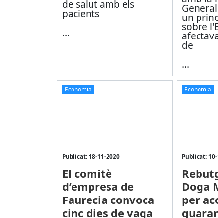
de salut amb els
Generali
pacients
un princ
sobre l
...
afectav
de
...
Economia
Economia
Publicat: 18-11-2020
Publicat: 10
El comitè
Rebutg
d’empresa de
Doga M
Faurecia convoca
per ac
cinc dies de vaga
quara