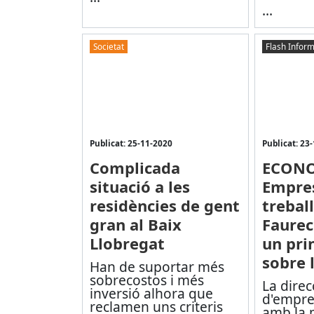
...
Societat
Flash Inform
Publicat: 25-11-2020
Publicat: 23
Complicada
ECONO
situació a les
Empres
residències de gent
trebal
gran al Baix
Faurec
Llobregat
un pri
sobre 
Han de suportar més
sobrecostos i més
La direc
inversió alhora que
d'empre
reclamen uns criteris
amb la 