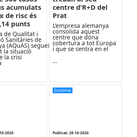
us acumulats
centre d’R+D del
ex de risc és
Prat
,14 punts
L’empresa alemanya
consolida aquest
a de Qualitat i
centre que dóna
ó Sanitàries de
cobertura a tot Europa
ya (AQuAS) segueix
i que se centra en el
t la situació
 la crisi
...
a
Economia
-10-2020
Publicat: 28-10-2020