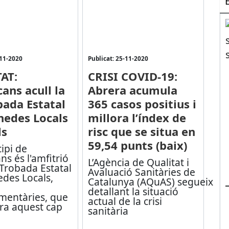
-11-2020
Publicat: 25-11-2020
AT:
CRISI COVID-19:
ans acull la
Abrera acumula
bada Estatal
365 casos positius i
edes Locals
millora l’índex de
ls
risc que se situa en
59,54 punts (baix)
ipi de
ns és l'amfitrió
L’Agència de Qualitat i
 Trobada Estatal
Avaluació Sanitàries de
des Locals,
Catalunya (AQuAS) segueix
detallant la situació
entàries, que
actual de la crisi
bra aquest cap
sanitària