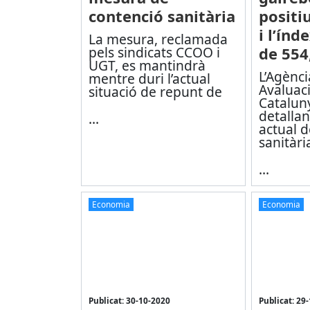
contenció sanitària
positi
i l’índ
La mesura, reclamada
pels sindicats CCOO i
de 554
UGT, es mantindrà
L’Agènci
mentre duri l’actual
Avaluaci
situació de repunt de
Catalun
detallan
...
actual de
sanitàri
...
Economia
Economia
Publicat: 30-10-2020
Publicat: 29