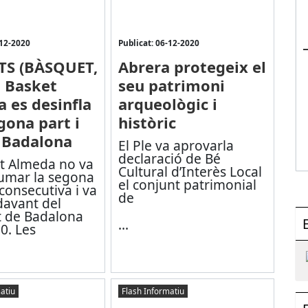
-12-2020
Publicat: 06-12-2020
TS (BÀSQUET,
Abrera protegeix el
l Basket
seu patrimoni
 es desinfla
arqueològic i
gona part i
històric
 Badalona
El Ple va aprovar
la
declaració de Bé
et Almeda no va
Cultural d’Interès Local
umar la segona
el conjunt patrimonial
 consecutiva i va
de
davant del
t de Badalona
...
0. Les
atiu
Flash Informatiu