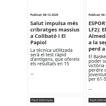
Publicat: 08-12-2020
Publicat: 06
Salut impulsa més
ESPOR
cribratges massius
LF2): E
a Collbató i El
Almeda
Papiol
a la se
perd a
La tècnica utilitzada
serà el test ràpid
El Bask
d'antígens, que ofereix
poder s
els resultats en 15
victòria
perdre 
...
Joventu
per 61-5
...
Flash Informatiu
Flash Inform