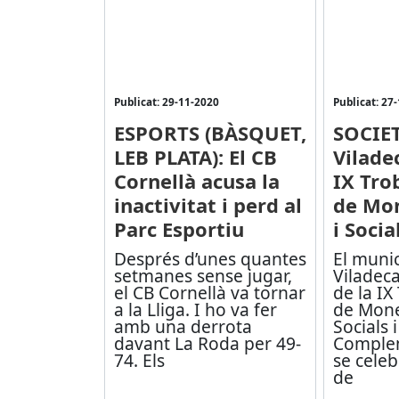
Publicat: 29-11-2020
Publicat: 27
ESPORTS (BÀSQUET,
SOCIET
LEB PLATA): El CB
Viladec
Cornellà acusa la
IX Tro
inactivitat i perd al
de Mon
Parc Esportiu
i Socia
Després d’unes quantes
El munic
setmanes sense jugar,
Viladeca
el CB Cornellà va tornar
de la IX
a la Lliga. I ho va fer
de Mone
amb una derrota
Socials i
davant La Roda per 49-
Complem
74. Els
se cele
de
...