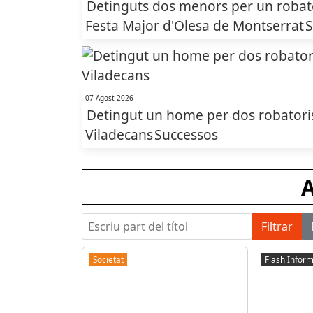
Detinguts dos menors per un robato
Festa Major d'Olesa de Montserrat
S
07 Agost 2026
Detingut un home per dos robatoris
Viladecans
Successos
A
Escriu part del títol
Filtrar
Societat
Flash Inform