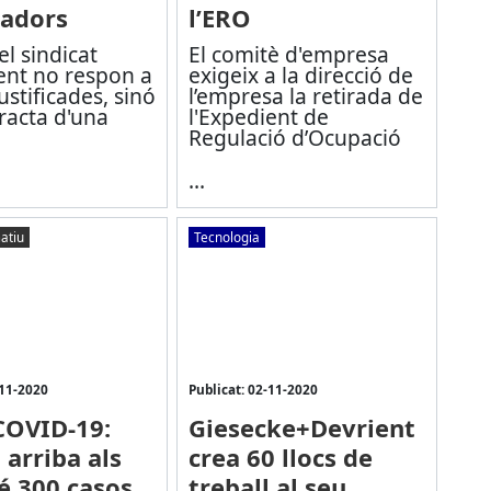
ladors
l’ERO
l sindicat
El comitè d'empresa
ent no respon a
exigeix a la direcció de
ustificades, sinó
l’empresa la retirada de
racta d'una
l'Expedient de
Regulació d’Ocupació
...
atiu
Tecnologia
-11-2020
Publicat: 02-11-2020
COVID-19:
Giesecke+Devrient
 arriba als
crea 60 llocs de
é 300 casos
treball al seu