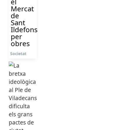
el
Mercat
de
Sant
Ildefons
per
obres
Societat