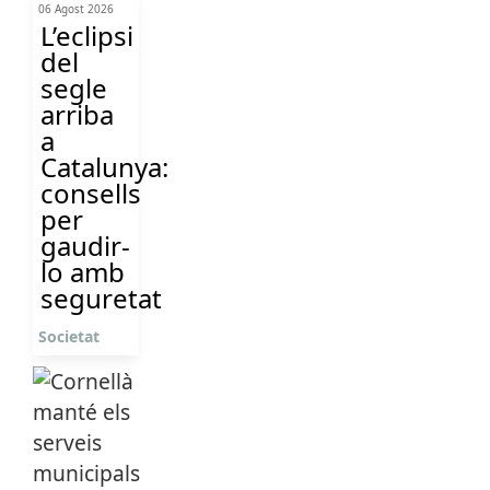
06 Agost 2026
L’eclipsi
del
segle
arriba
a
Catalunya:
consells
per
gaudir-
lo amb
seguretat
Societat