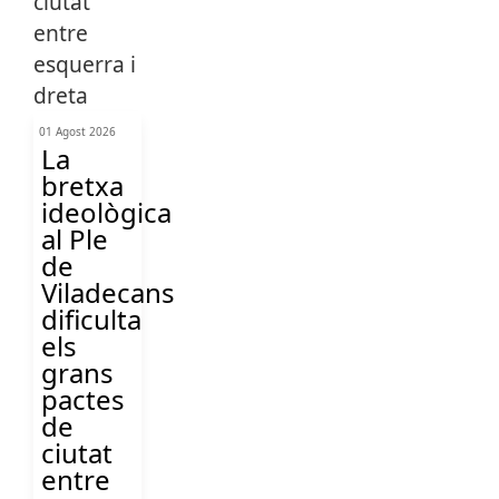
01 Agost 2026
La
bretxa
ideològica
al Ple
de
Viladecans
dificulta
els
grans
pactes
de
ciutat
entre