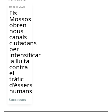
30 Juliol 2026
Els
Mossos
obren
nous
canals
ciutadans
per
intensificar
la lluita
contra
el
tràfic
d'éssers
humans
Successos