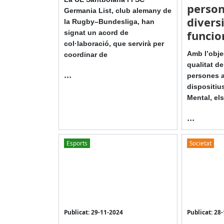
perso
Germania List, club alemany de
divers
la Rugby–Bundesliga, han
funcio
signat un acord de
col·laboració, que servirà per
Amb l’objec
coordinar de
qualitat de
...
persones a
dispositius
Mental, el
...
Esports
Societat
Publicat: 29-11-2024
Publicat: 28