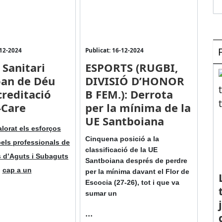
-12-2024
Publicat: 16-12-2024
 Sanitari
ESPORTS (RUGBI,
oan de Déu
DIVISIÓ D’HONOR
creditació
B FEM.): Derrota
-Care
per la mínima de la
UE Santboiana
lorat els esforços
Cinquena posició a la
 pels professionals de
classificació de la UE
s d’Aguts i Subaguts
Santboiana després de perdre
cap a un
per la mínima davant el Flor de
Escocia (27-26), tot i que va
sumar un
...