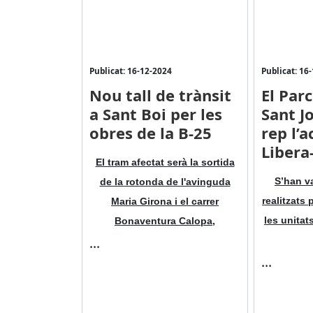
Publicat: 16-12-2024
Publicat: 16
Nou tall de trànsit
El Parc
a Sant Boi per les
Sant J
obres de la B-25
rep l’a
Libera
El tram afectat serà la sortida
S’han va
de la rotonda de l'avinguda
realitzats
Maria Girona i el carrer
les unitat
Bonaventura Calopa,
...
...