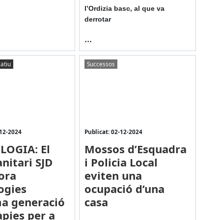
l’Ordizia basc, al que va
derrotar
...
atiu
Successos
-12-2024
Publicat: 02-12-2024
LOGIA: El
Mossos d’Esquadra
anitari SJD
i Policia Local
ora
eviten una
ogies
ocupació d’una
ma generació
casa
àpies per a