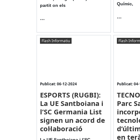
Químic,
partit on els
...
...
Flash Informatiu
Flash Inform
Publicat: 06-12-2024
Publicat: 04
ESPORTS (RUGBI):
TECNO
La UE Santboiana i
Parc S
l’SC Germania List
incorp
signen un acord de
tecnol
col·laboració
d’últi
en ter
La UE Santboiana i l’SC