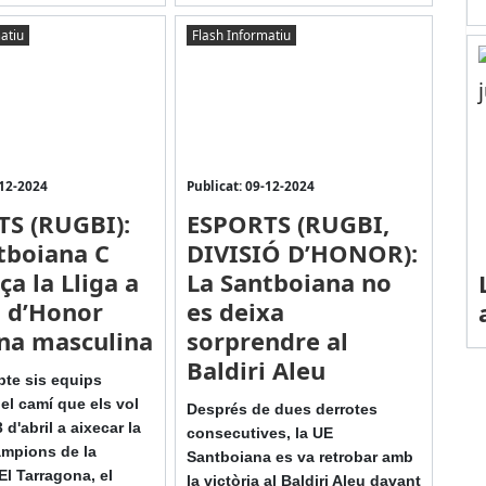
atiu
Flash Informatiu
-12-2024
Publicat: 09-12-2024
S (RUGBI):
ESPORTS (RUGBI,
tboiana C
DIVISIÓ D’HONOR):
a la Lliga a
La Santboiana no
ó d’Honor
es deixa
na masculina
sorprendre al
Baldiri Aleu
bte sis equips
l camí que els vol
Després de dues derrotes
 d'abril a aixecar la
consecutives, la UE
mpions de la
Santboiana es va retrobar amb
El Tarragona, el
la victòria al Baldiri Aleu davant