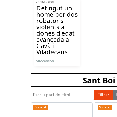
07 Agost 2026
Detingut un
home per dos
robatoris
violents a
dones d'edat
avançada a
Gavà i
Viladecans
Successos
Sant Boi
Escriu part del títol
Filtrar
Societat
Societat