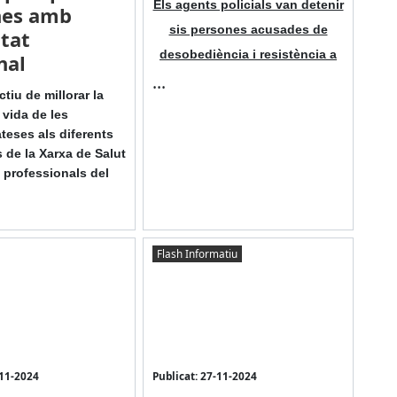
Els agents policials van detenir
nes amb
sis persones acusades de
itat
desobediència i resistència a
nal
...
tiu de millorar la
 vida de les
teses als diferents
 de la Xarxa de Salut
s professionals del
Flash Informatiu
-11-2024
Publicat: 27-11-2024