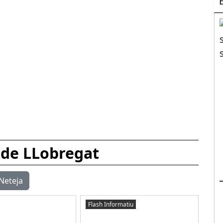
 de LLobregat
Neteja
Flash Informatiu