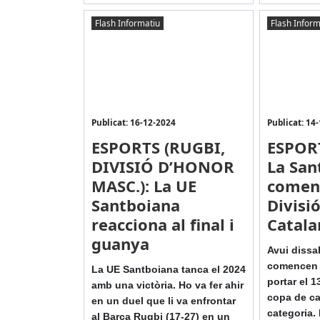
Flash Informatiu
Flash Inform
Publicat: 16-12-2024
Publicat: 14
ESPORTS (RUGBI,
ESPORT
DIVISIÓ D’HONOR
La San
MASC.): La UE
començ
Santboiana
Divisi
reacciona al final i
Catala
guanya
Avui dissa
comencen e
La UE Santboiana tanca el 2024
portar el 13
amb una victòria. Ho va fer ahir
copa de ca
en un duel que li va enfrontar
categoria. 
al Barça Rugbi (17-27) en un