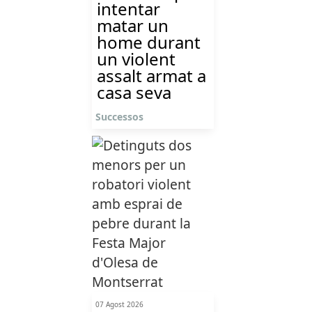
intentar
matar un
home durant
un violent
assalt armat a
casa seva
Successos
07 Agost 2026