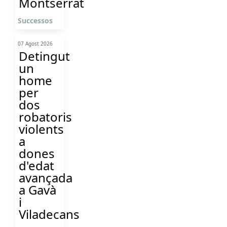
Montserrat
Successos
07 Agost 2026
Detingut
un
home
per
dos
robatoris
violents
a
dones
d'edat
avançada
a Gavà
i
Viladecans