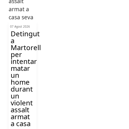
07 Agost 2026
Detingut
a
Martorell
per
intentar
matar
un
home
durant
un
violent
assalt
armat
a casa