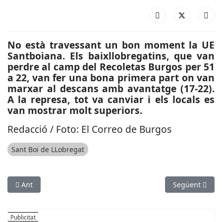
No està travessant un bon moment la UE
Santboiana. Els baixllobregatins, que van
perdre al camp del Recoletas Burgos per 51
a 22, van fer una bona primera part on van
marxar al descans amb avantatge (17-22).
A la represa, tot va canviar i els locals es
van mostrar molt superiors.
Redacció / Foto: El Correo de Burgos
Sant Boi de LLobregat
Article anterior: ESPORTS (BÀSQUET, LLIGA EBA): Esparreguera 
Article següen
Ant
Següent