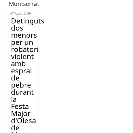
07 Agost 2026
Detinguts
dos
menors
per un
robatori
violent
amb
esprai
de
pebre
durant
la
Festa
Major
d'Olesa
de