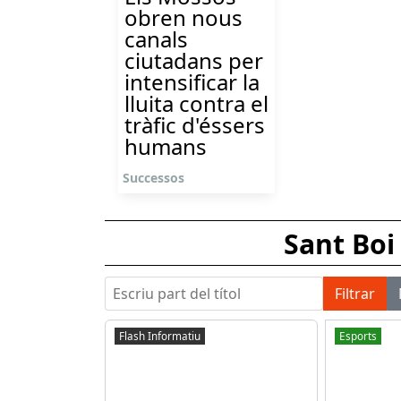
obren nous
canals
ciutadans per
intensificar la
lluita contra el
tràfic d'éssers
humans
Successos
Sant Boi
Escriu part del títol
Filtrar
Flash Informatiu
Esports