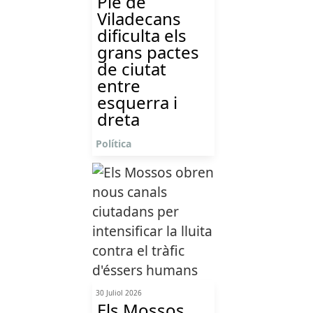
Ple de
Viladecans
dificulta els
grans pactes
de ciutat
entre
esquerra i
dreta
Política
30 Juliol 2026
Els Mossos