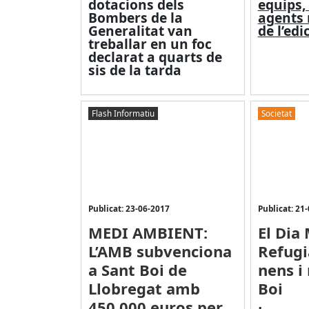
dotacions dels
equips, 
Bombers de la
agents 
Generalitat van
de l’ed
treballar en un foc
declarat a quarts de
sis de la tarda
Flash Informatiu
Societat
Publicat: 23-06-2017
Publicat: 21
MEDI AMBIENT:
El Dia
L’AMB subvenciona
Refugi
a Sant Boi de
nens i
Llobregat amb
Boi
450.000 euros per