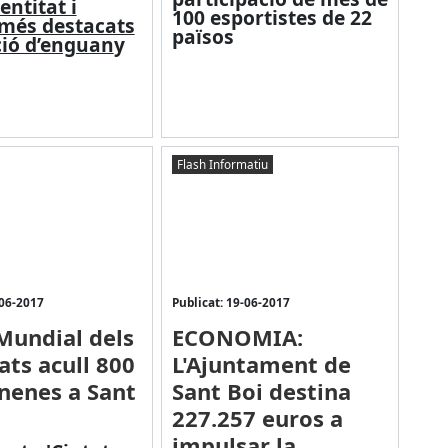
entitat i
100 esportistes de 22
més destacats
països
ició d’enguan
y
Flash Informatiu
-06-2017
Publicat: 19-06-2017
 Mundial dels
ECONOMIA:
ats acull 800
L'Ajuntament de
 nenes a Sant
Sant Boi destina
227.257 euros a
impulsar la