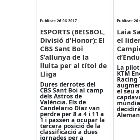
Publicat: 26-06-2017
Publicat: 26
ESPORTS (BEISBOL,
Laia S
Divisió d’Honor): El
el lide
CBS Sant Boi
Campi
S’allunya de la
d’Endu
lluita per al títol de
La pilo
Lliga
KTM En
Racing
Dures derrotes del
augment
CBS Sant Boi al camp
el seu 
dels Astros de
capdava
València. Els de
mundial
Candelario Díaz van
decidirà
perdre per 8 a 4 i 11 a
Aleman
1 i passen a ocupar la
tercera posició de la
classificació a dues
jornades per a