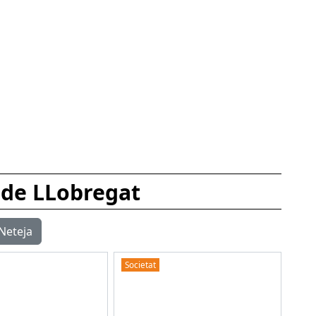
 de LLobregat
Neteja
Societat