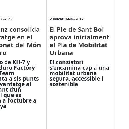
-06-2017
Publicat: 24-06-2017
anz consolida
El Ple de Sant Boi
ratge en el
aprova inicialment
onat del Món
el Pla de Mobilitat
ro
Urbana
to de KH-7 y
El consistori
duro Factory
s’encamina cap a una
 Team
mobilitat urbana
a a sis punts
segura, accessible i
avantatge al
sostenible
nt d’un
 que es
 a l’octubre a
ya