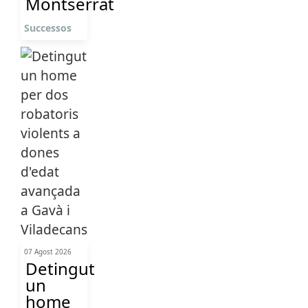
Montserrat
Successos
07 Agost 2026
Detingut
un
home