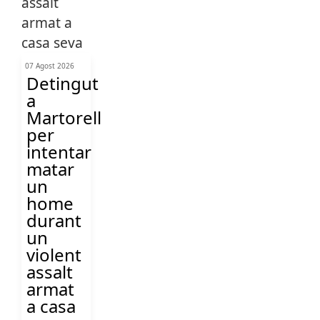
07 Agost 2026
Detingut
a
Martorell
per
intentar
matar
un
home
durant
un
violent
assalt
armat
a casa