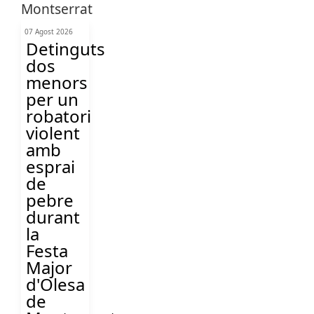
07 Agost 2026
Detinguts
dos
menors
per un
robatori
violent
amb
esprai
de
pebre
durant
la
Festa
Major
d'Olesa
de