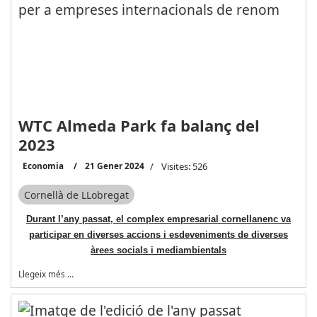
WTC Almeda Park fa balanç del
2023
Economia
21 Gener 2024
Visites: 526
Cornellà de LLobregat
Durant l’any passat, el complex empresarial cornellanenc va
participar en diverses accions i esdeveniments de diverses
àrees socials i mediambientals
Llegeix més …