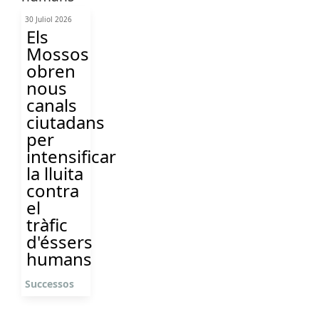
30 Juliol 2026
Els
Mossos
obren
nous
canals
ciutadans
per
intensificar
la lluita
contra
el
tràfic
d'éssers
humans
Successos