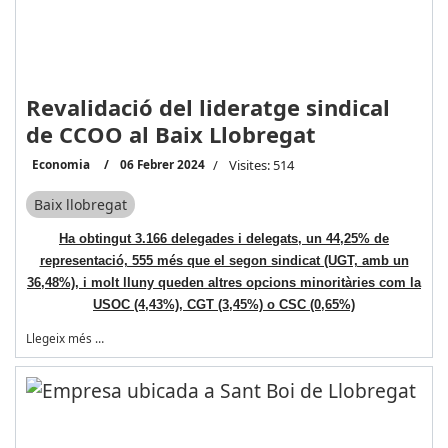
Revalidació del lideratge sindical
de CCOO al Baix Llobregat
Economia
06 Febrer 2024
Visites: 514
Baix llobregat
Ha obtingut 3.166 delegades i delegats, un 44,25% de
representació, 555 més que el segon sindicat (UGT, amb un
36,48%), i molt lluny queden altres opcions minoritàries com la
USOC (4,43%), CGT (3,45%) o CSC (0,65%)
Llegeix més …