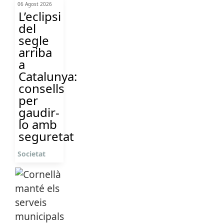
06 Agost 2026
L’eclipsi
del
segle
arriba
a
Catalunya:
consells
per
gaudir-
lo amb
seguretat
Societat