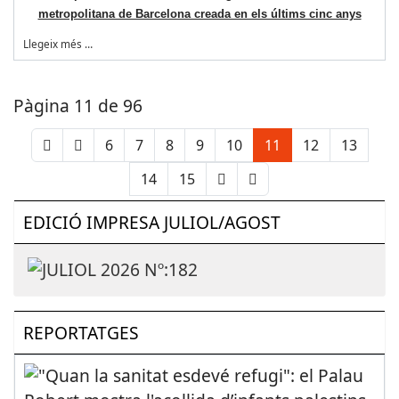
metropolitana de Barcelona creada en els últims cinc anys
Llegeix més …
Pàgina 11 de 96
6
7
8
9
10
11
12
13
14
15
EDICIÓ IMPRESA JULIOL/AGOST
REPORTATGES