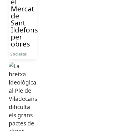
el
Mercat
de
Sant
Ildefons
per
obres
Societat