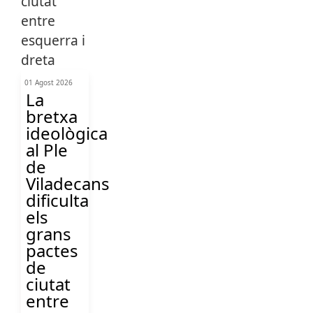
01 Agost 2026
La
bretxa
ideològica
al Ple
de
Viladecans
dificulta
els
grans
pactes
de
ciutat
entre