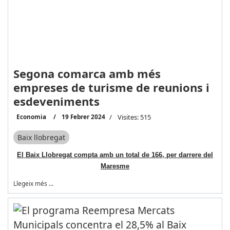
Segona comarca amb més
empreses de turisme de reunions i
esdeveniments
Economia
19 Febrer 2024
Visites: 515
Baix llobregat
El Baix Llobregat compta amb un total de 166, per darrere del
Maresme
Llegeix més …