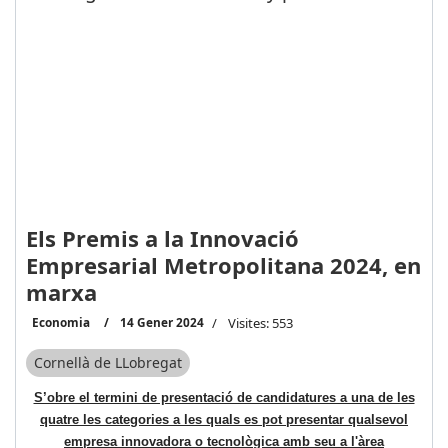
Els Premis a la Innovació
Empresarial Metropolitana 2024, en
marxa
Economia
14 Gener 2024
Visites: 553
Cornellà de LLobregat
S’obre el termini de presentació de candidatures a una de les
quatre les categories a les quals es pot presentar qualsevol
empresa innovadora o tecnològica amb seu a l'àrea