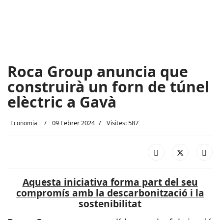
Roca Group anuncia que
construirà un forn de túnel
elèctric a Gavà
09 Febrer 2024
Visites: 587
Economia
Aquesta iniciativa forma part del seu
compromís amb la descarbonització i la
sostenibilitat