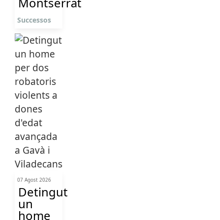
Montserrat
Successos
07 Agost 2026
Detingut
un
home