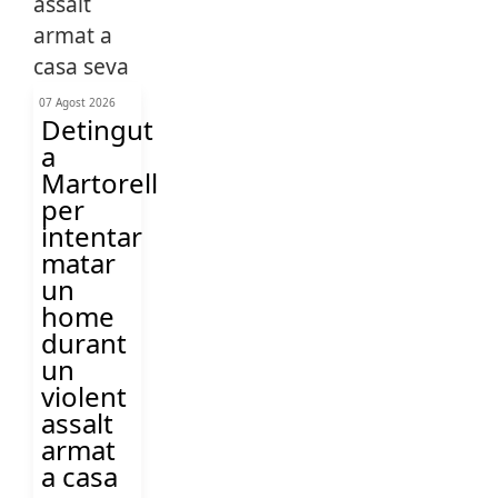
07 Agost 2026
Detingut
a
Martorell
per
intentar
matar
un
home
durant
un
violent
assalt
armat
a casa