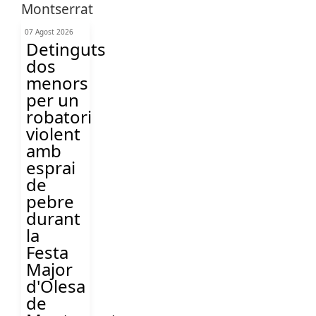
07 Agost 2026
Detinguts
dos
menors
per un
robatori
violent
amb
esprai
de
pebre
durant
la
Festa
Major
d'Olesa
de