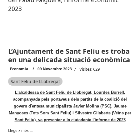
L’Ajuntament de Sant Feliu es troba
en una delicada situació econòmica
Economia
09 Novembre 2023
Visites: 629
Sant Feliu de LLobregat
L'alcaldessa de Sant Feliu de Llobregat, Lourdes Borrell,
acompanyada pels portaveus dels partits de la coalició del
govern d'entesa municipalista Javier Molina (PSC), Jaume
Manyoses (Tots Som Sant Feliu) i Silvestre Gilaberte (Veïns per
Sant Feliu), va presentar a la ciutadania l'informe de 2023
Llegeix més …