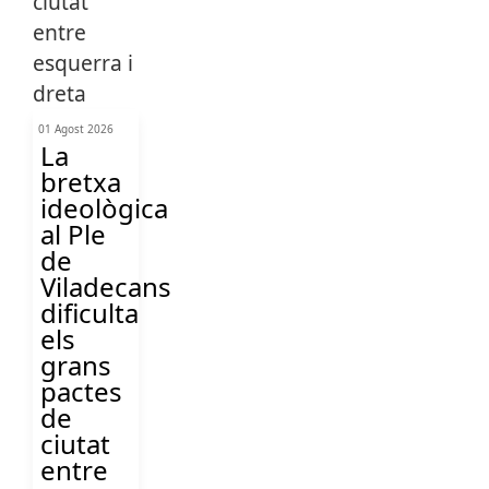
01 Agost 2026
La
bretxa
ideològica
al Ple
de
Viladecans
dificulta
els
grans
pactes
de
ciutat
entre