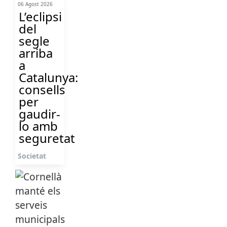
06 Agost 2026
L’eclipsi
del
segle
arriba
a
Catalunya:
consells
per
gaudir-
lo amb
seguretat
Societat