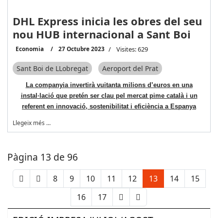
DHL Express inicia les obres del seu
nou HUB internacional a Sant Boi
Economia
27 Octubre 2023
Visites: 629
Sant Boi de LLobregat
Aeroport del Prat
La companyia invertirà vuitanta milions d’euros en una
instal·lació que pretén ser clau pel mercat pime català i un
referent en innovació, sostenibilitat i eficiència a Espanya
Llegeix més …
Pàgina 13 de 96
8
9
10
11
12
13
14
15
16
17