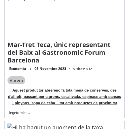
Mar-Tret Teca, únic representant
del Baix al Gastronomic Forum
Barcelona
Economia
05 Novembre 2023
Visites: 632
Abrera
Aquest productor abrerenc fa tota mena de conserves, des
d'allioli, passant per cigrons, escalivada, espinacs amb panses
i pinyons, sopa de ceba... tot amb productes de proximitat
Llegeix més …