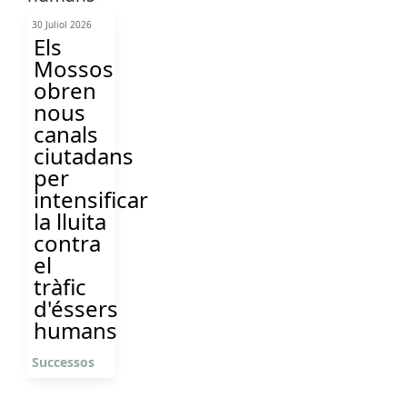
30 Juliol 2026
Els
Mossos
obren
nous
canals
ciutadans
per
intensificar
la lluita
contra
el
tràfic
d'éssers
humans
Successos