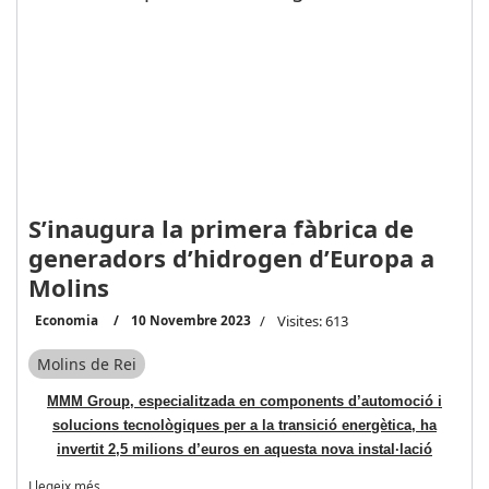
S’inaugura la primera fàbrica de
generadors d’hidrogen d’Europa a
Molins
Economia
10 Novembre 2023
Visites: 613
Molins de Rei
MMM Group, especialitzada en components d’automoció i
solucions tecnològiques per a la transició energètica, ha
invertit 2,5 milions d’euros en aquesta nova instal·lació
Llegeix més …