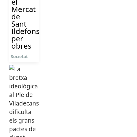
el
Mercat
de
Sant
Ildefons
per
obres
Societat