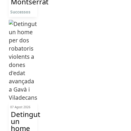
Montserrat
Successos
07 Agost 2026
Detingut
un
home