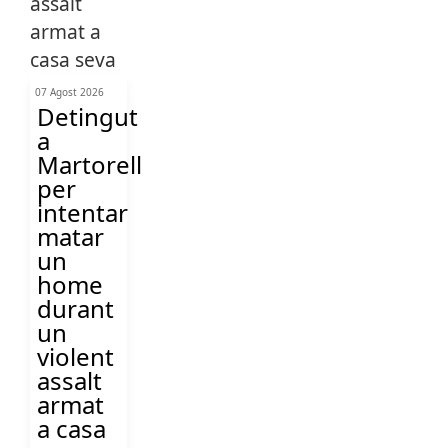
07 Agost 2026
Detingut
a
Martorell
per
intentar
matar
un
home
durant
un
violent
assalt
armat
a casa