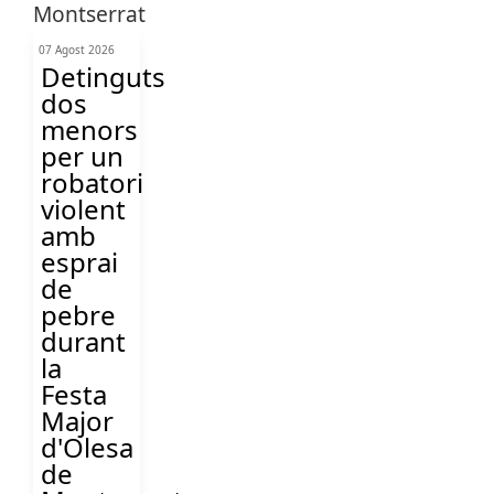
07 Agost 2026
Detinguts
dos
menors
per un
robatori
violent
amb
esprai
de
pebre
durant
la
Festa
Major
d'Olesa
de