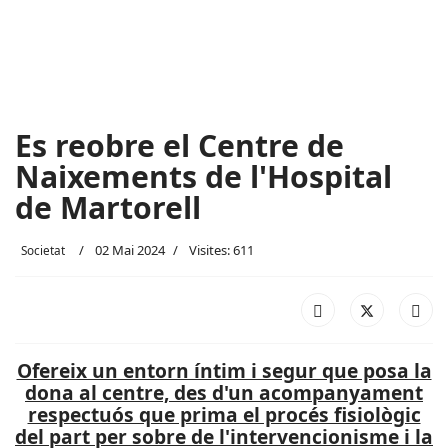
Es reobre el Centre de
Naixements de l'Hospital
de Martorell
02 Mai 2024
Visites: 611
Societat
Ofereix un entorn íntim i segur que posa la
dona al centre, des d'un acompanyament
respectuós que prima el procés fisiològic
del part per sobre de l'intervencionisme i la