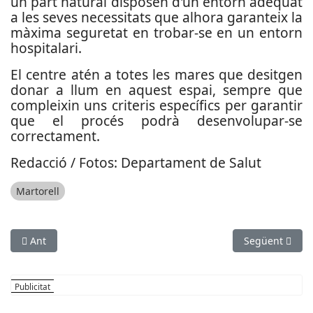
un part natural disposen d'un entorn adequat
a les seves necessitats que alhora garanteix la
màxima seguretat en trobar-se en un entorn
hospitalari.
El centre atén a totes les mares que desitgen
donar a llum en aquest espai, sempre que
compleixin uns criteris específics per garantir
que el procés podrà desenvolupar-se
correctament.
Redacció / Fotos: Departament de Salut
Martorell
Article anterior: Vallirana ja té el seu Pla per transformar div
Article següen
Ant
Següent