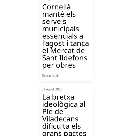
Cornellà
manté els
serveis
municipals
essencials a
l'agost i tanca
el Mercat de
Sant Ildefons
per obres
Societat
01 Agost 2026
La bretxa
ideològica al
Ple de
Viladecans
dificulta els
grans pactes