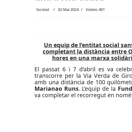
02 Mai 2024
Visites: 401
Societat
Un equip de l’entitat social sa
completant la distància entre O
hores en una marxa solidàr
El passat 6 i 7 d’abril es va cele
transcorre per la Via Verda de Giro
amb una distància de 100 quilòmetr
Marianao Runs
. L’equip de la
Fund
va completar el recorregut en només