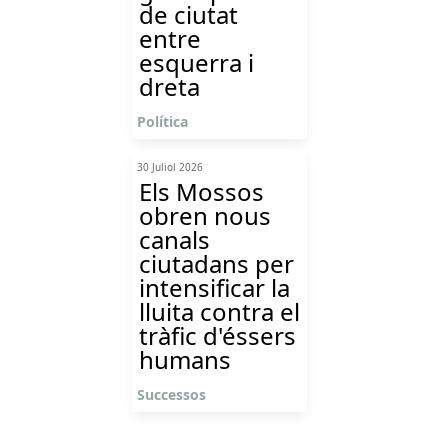
de ciutat
entre
esquerra i
dreta
Política
30 Juliol 2026
Els Mossos
obren nous
canals
ciutadans per
intensificar la
lluita contra el
tràfic d'éssers
humans
Successos