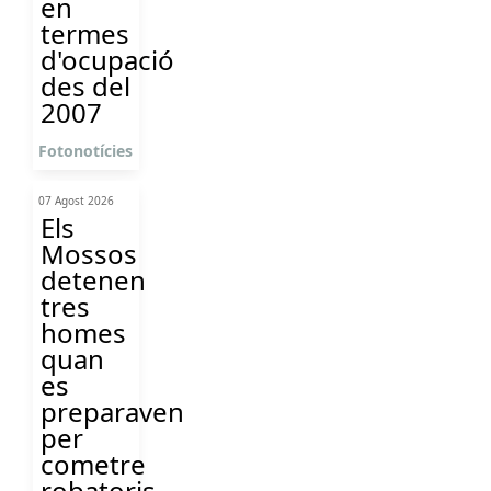
en
termes
d'ocupació
des del
2007
Fotonotícies
07 Agost 2026
Els
Mossos
detenen
tres
homes
quan
es
preparaven
per
cometre
robatoris