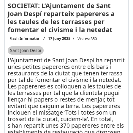
SOCIETAT: L’Ajuntament de Sant
Joan Despí reparteix papereres a
les taules de les terrasses per
fomentar el civisme i la netedat
Flash Informatiu
17 Juny 2025
Visites: 350
Sant Joan Despí
L’Ajuntament de Sant Joan Despí ha repartit
unes petites papereres entre els bars i
restaurants de la ciutat que tenen terrassa
per tal de fomentar el civisme i la netedat.
Les papereres es col·loquen a les taules de
les terrasses per tal que la clientela pugui
llençar-hi papers o restes de menjar, tot
evitant que caiguin a terra. Les papereres
inclouen el missatge ‘Tots i totes som un
trosset de la ciutat, cuidem-la’. En total,
s'han repartit unes 370 papereres entre els
establiments de restauració que disposen