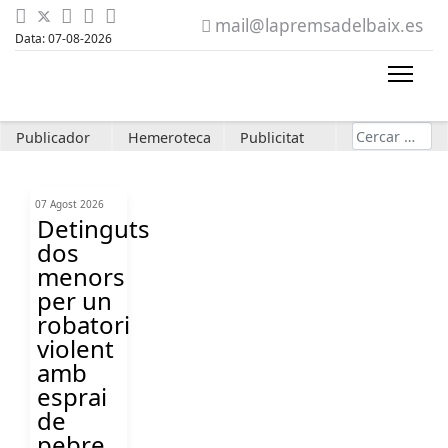
mail@lapremsadelbaix.es
Data: 07-08-2026
Cerca
Publicador
Hemeroteca
Publicitat
07 Agost 2026
Detinguts
dos
menors
per un
robatori
violent
amb
esprai
de
pebre