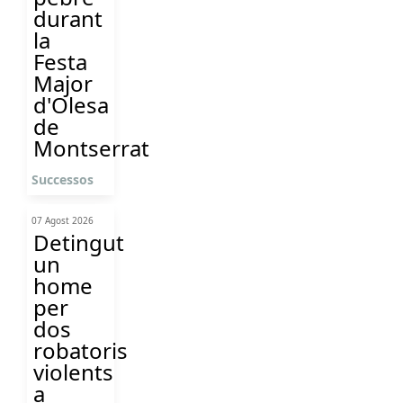
durant
la
Festa
Major
d'Olesa
de
Montserrat
Successos
07 Agost 2026
Detingut
un
home
per
dos
robatoris
violents
a