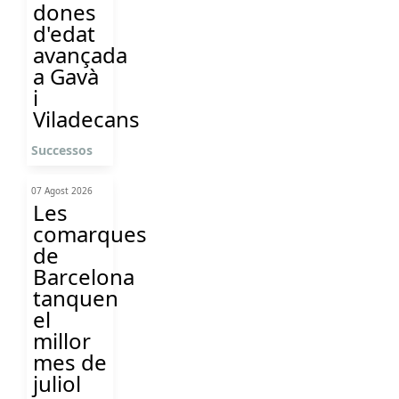
dones
d'edat
avançada
a Gavà
i
Viladecans
Successos
07 Agost 2026
Les
comarques
de
Barcelona
tanquen
el
millor
mes de
juliol