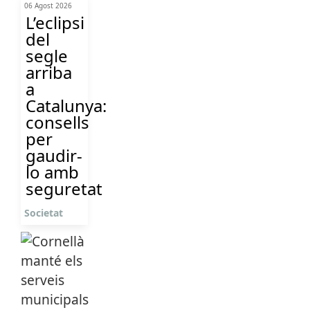
06 Agost 2026
L’eclipsi
del
segle
arriba
a
Catalunya:
consells
per
gaudir-
lo amb
seguretat
Societat