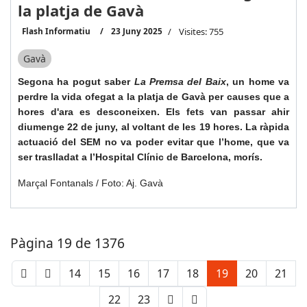
la platja de Gavà
Flash Informatiu
23 Juny 2025
Visites: 755
Gavà
Segona ha pogut saber
La Premsa del Baix
, un home va
perdre la vida ofegat a la platja de Gavà per causes que a
hores d'ara es desconeixen. Els fets van passar ahir
diumenge 22 de juny, al voltant de les 19 hores. La ràpida
actuació del SEM no va poder evitar que l’home, que va
ser traslladat a l’Hospital Clínic de Barcelona, morís.
Marçal Fontanals / Foto: Aj. Gavà
Pàgina 19 de 1376
14
15
16
17
18
19
20
21
22
23