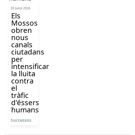
30 Juliol 2026
Els
Mossos
obren
nous
canals
ciutadans
per
intensificar
la lluita
contra
el
tràfic
d'éssers
humans
Successos