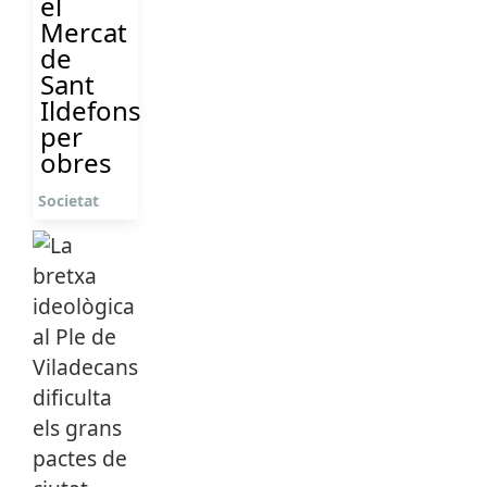
el
Mercat
de
Sant
Ildefons
per
obres
Societat