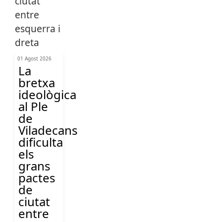
01 Agost 2026
La
bretxa
ideològica
al Ple
de
Viladecans
dificulta
els
grans
pactes
de
ciutat
entre