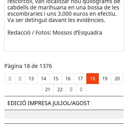
l’escorcoll, van localitzar nou quilograms de
cabdells de marihuana en una bossa de les
escombraries i uns 3.000 euros en efectiu.
Va ser detingut davant les evidències.
Redacció / Fotos: Mossos d’Esquadra
Pàgina 18 de 1376
13
14
15
16
17
18
19
20
21
22
EDICIÓ IMPRESA JULIOL/AGOST