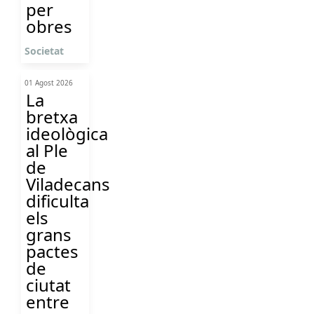
per
obres
Societat
01 Agost 2026
La
bretxa
ideològica
al Ple
de
Viladecans
dificulta
els
grans
pactes
de
ciutat
entre