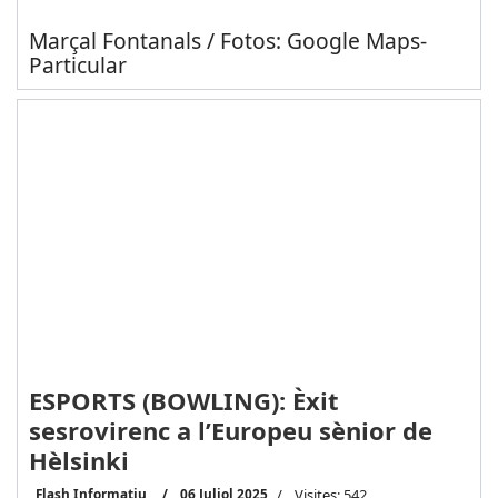
Marçal Fontanals / Fotos: Google Maps-
Particular
ESPORTS (BOWLING): Èxit
sesrovirenc a l’Europeu sènior de
Hèlsinki
Flash Informatiu
06 Juliol 2025
Visites: 542