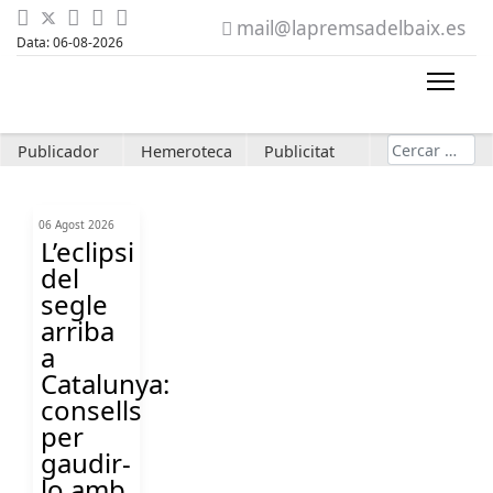
mail@lapremsadelbaix.es
Data: 06-08-2026
Cerca
Publicador
Hemeroteca
Publicitat
06 Agost 2026
L’eclipsi
del
segle
arriba
a
Catalunya:
consells
per
gaudir-
lo amb