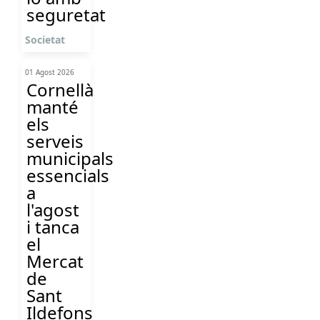
seguretat
Societat
01 Agost 2026
Cornellà
manté
els
serveis
municipals
essencials
a
l'agost
i tanca
el
Mercat
de
Sant
Ildefons