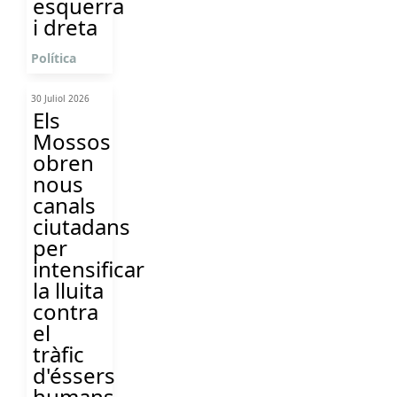
esquerra
i dreta
Política
30 Juliol 2026
Els
Mossos
obren
nous
canals
ciutadans
per
intensificar
la lluita
contra
el
tràfic
d'éssers
humans