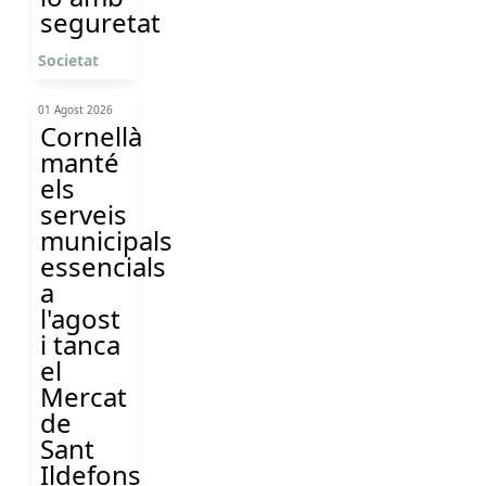
seguretat
Societat
01 Agost 2026
Cornellà
manté
els
serveis
municipals
essencials
a
l'agost
i tanca
el
Mercat
de
Sant
Ildefons