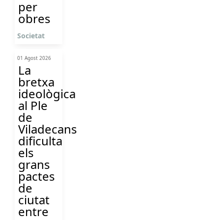
per
obres
Societat
01 Agost 2026
La
bretxa
ideològica
al Ple
de
Viladecans
dificulta
els
grans
pactes
de
ciutat
entre