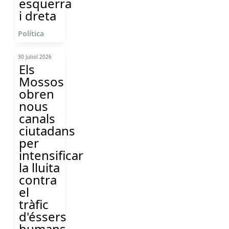
esquerra
i dreta
Política
30 Juliol 2026
Els
Mossos
obren
nous
canals
ciutadans
per
intensificar
la lluita
contra
el
tràfic
d'éssers
humans