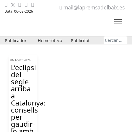
mail@lapremsadelbaix.es
Data: 06-08-2026
Cerca
Publicador
Hemeroteca
Publicitat
06 Agost 2026
L’eclipsi
del
segle
arriba
a
Catalunya:
consells
per
gaudir-
lo amb