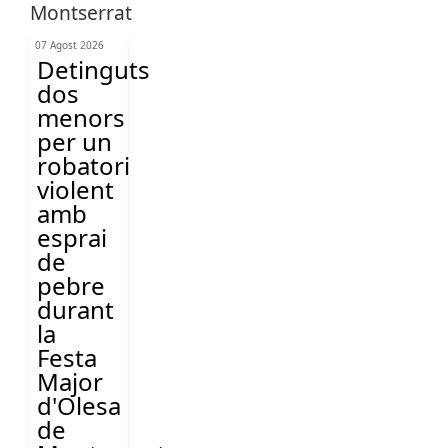
07 Agost 2026
Detinguts
dos
menors
per un
robatori
violent
amb
esprai
de
pebre
durant
la
Festa
Major
d'Olesa
de