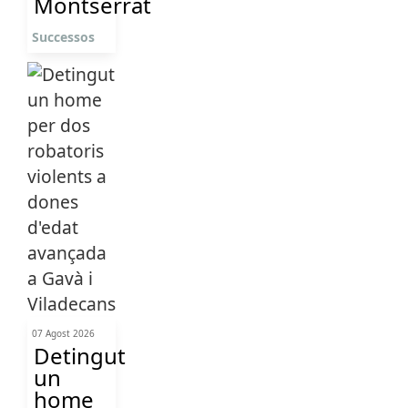
Montserrat
Successos
07 Agost 2026
Detingut
un
home