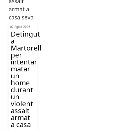
07 Agost 2026
Detingut
a
Martorell
per
intentar
matar
un
home
durant
un
violent
assalt
armat
a casa