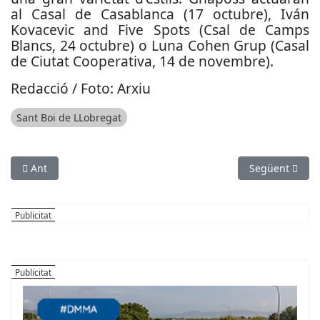
al Casal de Casablanca (17 octubre), Iván
Kovacevic and Five Spots (Csal de Camps
Blancs, 24 octubre) o Luna Cohen Grup (Casal
de Ciutat Cooperativa, 14 de novembre).
Redacció / Foto: Arxiu
Sant Boi de LLobregat
Article anterior: Setmana del patrimoni 2014. Una setmana per 
Article següen
Ant
Següent