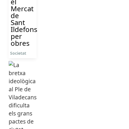
el
Mercat
de
Sant
Ildefons
per
obres
Societat