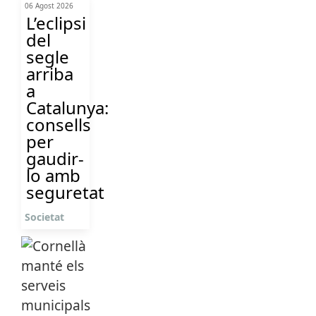
06 Agost 2026
L’eclipsi
del
segle
arriba
a
Catalunya:
consells
per
gaudir-
lo amb
seguretat
Societat