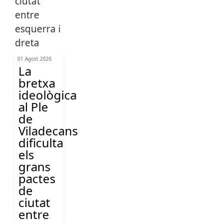
01 Agost 2026
La
bretxa
ideològica
al Ple
de
Viladecans
dificulta
els
grans
pactes
de
ciutat
entre