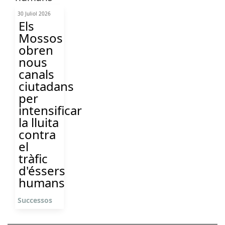
30 Juliol 2026
Els
Mossos
obren
nous
canals
ciutadans
per
intensificar
la lluita
contra
el
tràfic
d'éssers
humans
Successos