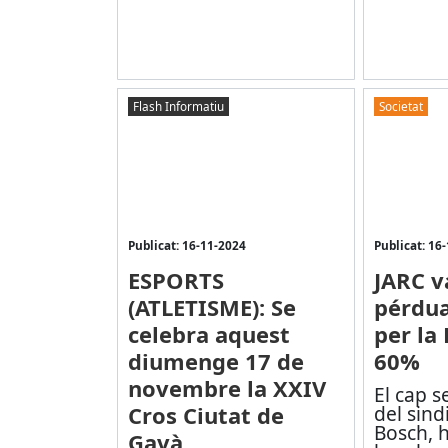
Flash Informatiu
Societat
Publicat: 16-11-2024
Publicat: 16
ESPORTS
JARC v
(ATLETISME): Se
pérdua 
celebra aquest
per la
diumenge 17 de
60%
novembre la XXIV
El cap s
Cros Ciutat de
del sind
Bosch, 
Gavà