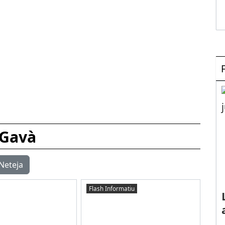
Gavà
Neteja
Flash Informatiu