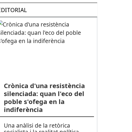
EDITORIAL
Crònica d'una resistència
silenciada: quan l'eco del
poble s'ofega en la
indiferència
Una anàlisi de la retòrica
socialista i la realitat política