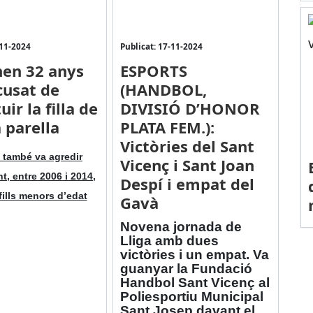
-11-2024
Publicat: 17-11-2024
en 32 anys
ESPORTS
cusat de
(HANDBOL,
uir la filla de
DIVISIÓ D’HONOR
 parella
PLATA FEM.):
Victòries del Sant
 també va agredir
Vicenç i Sant Joan
, entre 2006 i 2014,
Despí i empat del
fills menors d’edat
Gavà
Novena jornada de
Lliga amb dues
victòries i un empat. Va
guanyar la Fundació
Handbol Sant Vicenç al
Poliesportiu Municipal
Sant Josep davant el