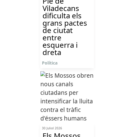
Ple de
Viladecans
dificulta els
grans pactes
de ciutat
entre
esquerra i
dreta
Política
30 Juliol 2026
Els Mossos