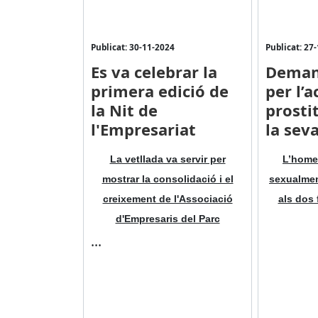
Publicat: 30-11-2024
Publicat: 27
Es va celebrar la
Deman
primera edició de
per l’a
la Nit de
prostit
l'Empresariat
la seva
La vetllada va servir per
L’home
mostrar la consolidació i el
sexualment
creixement de l'Associació
als dos 
d'Empresaris del Parc
...