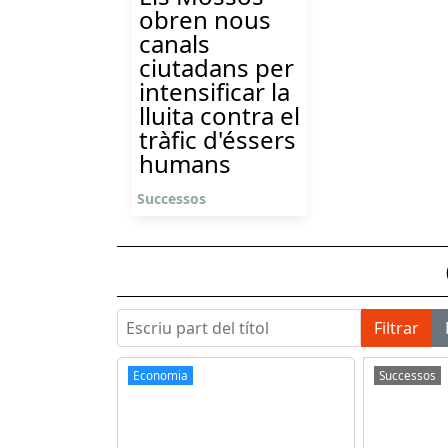
obren nous
canals
ciutadans per
intensificar la
lluita contra el
tràfic d'éssers
humans
Successos
Escriu part del títol
Filtrar
Economia
Successos