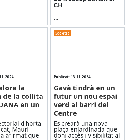
CH
...
Societat
-11-2024
Publicat: 13-11-2024
alora la
Gavà tindrà en un
de la collita
futur un nou espai
 DANA en un
verd al barri del
Centre
ectorial d'horta
Es crearà una nova
icat, Mauri
plaça enjardinada que
ha afirmat que
doni accés i visibilitat al