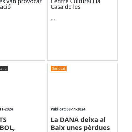
ges van provocar
Centre Cultural i la
ació
Casa de les
...
atiu
Societat
-11-2024
Publicat: 08-11-2024
TS
La DANA deixa al
BOL,
Baix unes pèrdues