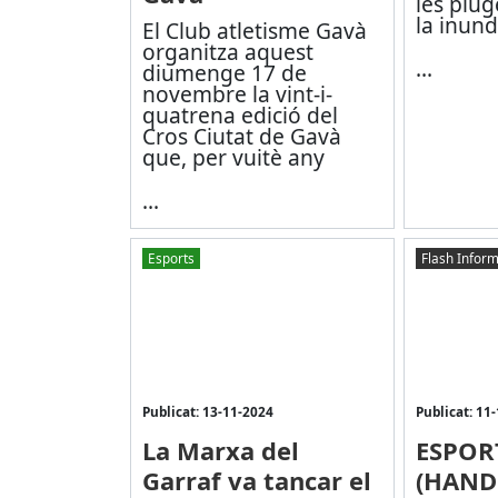
les plu
la inund
El Club atletisme Gavà
organitza aquest
...
diumenge 17 de
novembre la vint-i-
quatrena edició del
Cros Ciutat de Gavà
que, per vuitè any
...
Esports
Flash Inform
Publicat: 13-11-2024
Publicat: 11
La Marxa del
ESPOR
Garraf va tancar el
(HAND