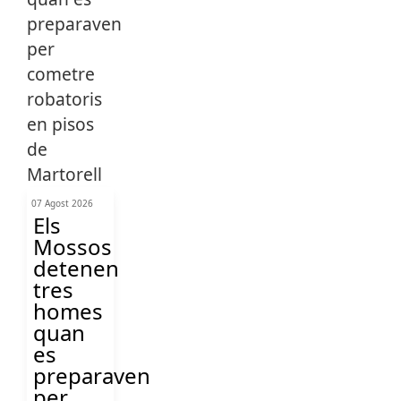
07 Agost 2026
Els
Mossos
detenen
tres
homes
quan
es
preparaven
per