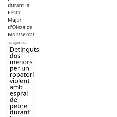
07 Agost 2026
Detinguts
dos
menors
per un
robatori
violent
amb
esprai
de
pebre
durant