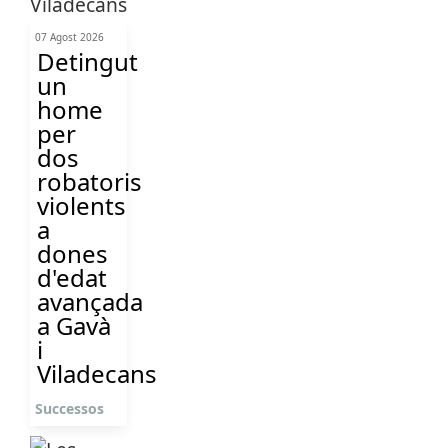
07 Agost 2026
Detingut
un
home
per
dos
robatoris
violents
a
dones
d'edat
avançada
a Gavà
i
Viladecans
Successos