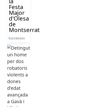
la
Festa
Major
d'Olesa
de
Montserrat
Successos