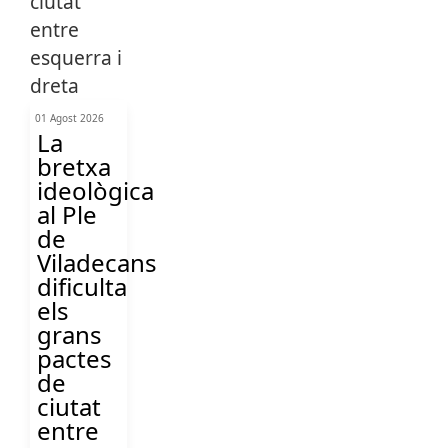
01 Agost 2026
La
bretxa
ideològica
al Ple
de
Viladecans
dificulta
els
grans
pactes
de
ciutat
entre