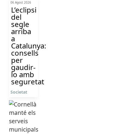
06 Agost 2026
L’eclipsi
del
segle
arriba
a
Catalunya:
consells
per
gaudir-
lo amb
seguretat
Societat