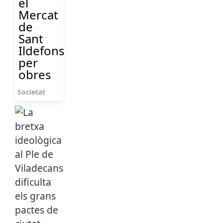
el
Mercat
de
Sant
Ildefons
per
obres
Societat