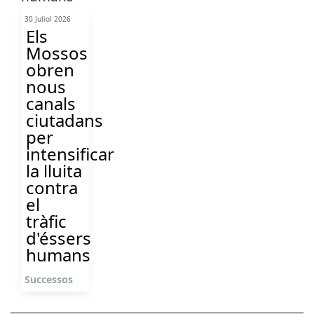
30 Juliol 2026
Els
Mossos
obren
nous
canals
ciutadans
per
intensificar
la lluita
contra
el
tràfic
d'éssers
humans
Successos