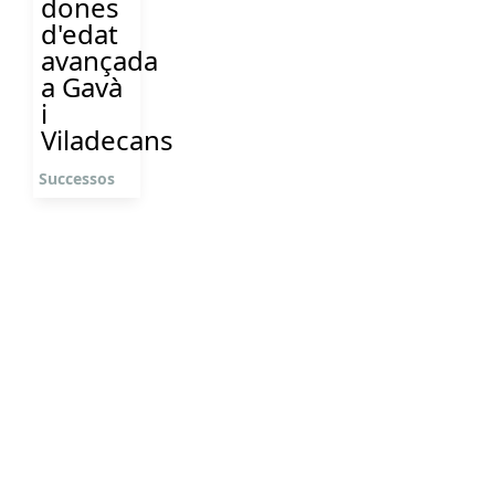
dones
d'edat
avançada
a Gavà
i
Viladecans
Successos