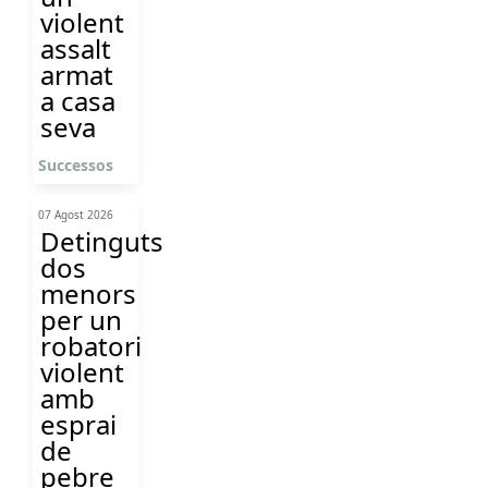
violent
assalt
armat
a casa
seva
Successos
07 Agost 2026
Detinguts
dos
menors
per un
robatori
violent
amb
esprai
de
pebre