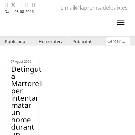
mail@lapremsadelbaix.es
Data: 08-08-2026
Cerca
Publicador
Hemeroteca
Publicitat
07 Agost 2026
Detingut
a
Martorell
per
intentar
matar
un
home
durant
un