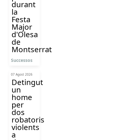
durant
la
Festa
Major
d'Olesa
de
Montserrat
Successos
07 Agost 2026
Detingut
un
home
per
dos
robatoris
violents
a