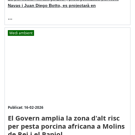
Navas i Juan Diego Botto, es projectarà en
...
Medi ambient
Publicat: 16-02-2026
El Govern amplia la zona d'alt risc
per pesta porcina africana a Molins
de Rei i el Papiol