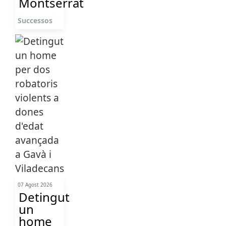
Montserrat
Successos
07 Agost 2026
Detingut
un
home