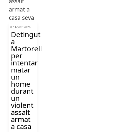
07 Agost 2026
Detingut
a
Martorell
per
intentar
matar
un
home
durant
un
violent
assalt
armat
a casa