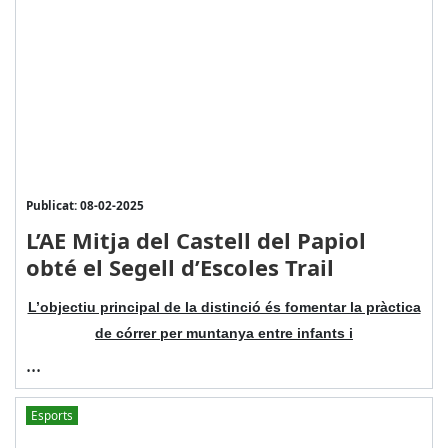
Publicat: 08-02-2025
L’AE Mitja del Castell del Papiol
obté el Segell d’Escoles Trail
L’objectiu principal de la distinció és fomentar la pràctica
de córrer per muntanya entre infants i
...
Esports