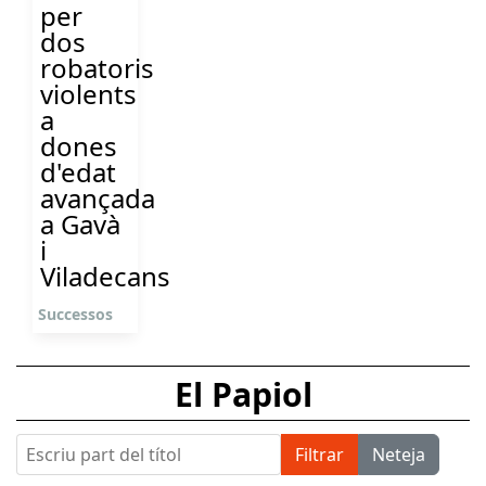
per
dos
robatoris
violents
a
dones
d'edat
avançada
a Gavà
i
Viladecans
Successos
El Papiol
Escriu part del títol
Filtrar
Neteja