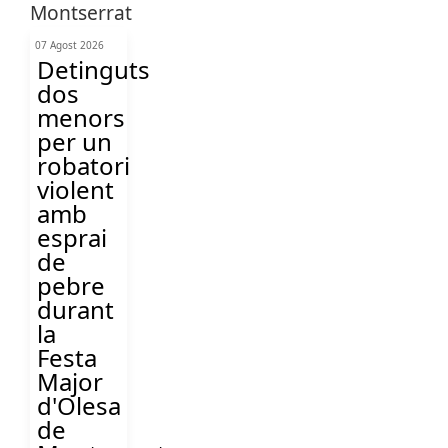
07 Agost 2026
Detinguts
dos
menors
per un
robatori
violent
amb
esprai
de
pebre
durant
la
Festa
Major
d'Olesa
de