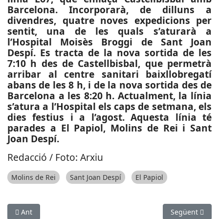
Barcelona. Incorporarà, de dilluns a
divendres, quatre noves expedicions per
sentit, una de les quals s’aturarà a
l’Hospital Moisès Broggi de Sant Joan
Despí. Es tracta de la nova sortida de les
7:10 h des de Castellbisbal, que permetrà
arribar al centre sanitari baixllobregatí
abans de les 8 h, i de la nova sortida des de
Barcelona a les 8:20 h. Actualment, la línia
s’atura a l’Hospital els caps de setmana, els
dies festius i a l’agost. Aquesta línia té
parades a El Papiol, Molins de Rei i Sant
Joan Despí.
Redacció / Foto: Arxiu
Molins de Rei
Sant Joan Despí
El Papiol
Article anterior: SOCIETAT: El plenari municipal del Prat conde
Article següen
Ant
Següent