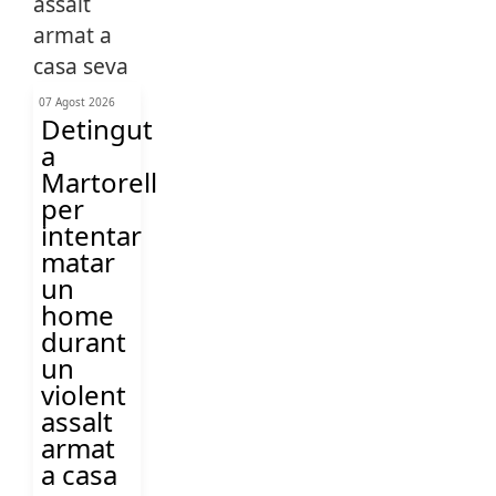
07 Agost 2026
Detingut
a
Martorell
per
intentar
matar
un
home
durant
un
violent
assalt
armat
a casa