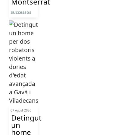
Montserrat
Successos
07 Agost 2026
Detingut
un
home