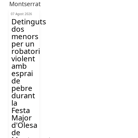
07 Agost 2026
Detinguts
dos
menors
per un
robatori
violent
amb
esprai
de
pebre
durant
la
Festa
Major
d'Olesa
de