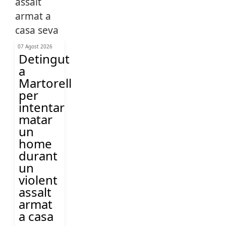
07 Agost 2026
Detingut
a
Martorell
per
intentar
matar
un
home
durant
un
violent
assalt
armat
a casa