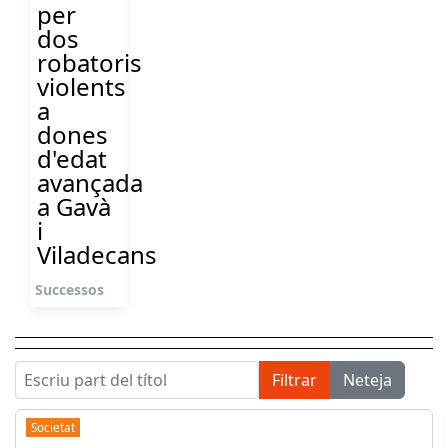
per
dos
robatoris
violents
a
dones
d'edat
avançada
a Gavà
i
Viladecans
Successos
Escriu part del títol
Filtrar
Neteja
Societat