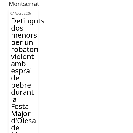
07 Agost 2026
Detinguts
dos
menors
per un
robatori
violent
amb
esprai
de
pebre
durant
la
Festa
Major
d'Olesa
de