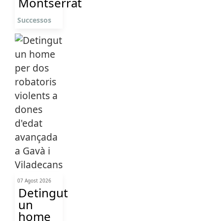
Montserrat
Successos
07 Agost 2026
Detingut
un
home