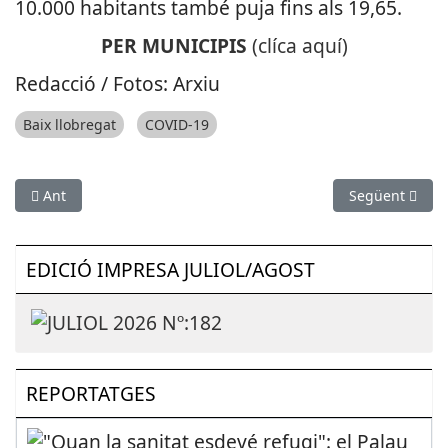
10.000 habitants també puja fins als 19,65.
PER MUNICIPIS
(clíca aquí)
Redacció / Fotos: Arxiu
Baix llobregat
COVID-19
Article anterior: Alcaldes i alcaldesses del Baix reclamen finan
Article següen
Ant
Següent
EDICIÓ IMPRESA JULIOL/AGOST
REPORTATGES