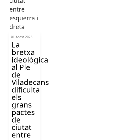
01 Agost 2026
La
bretxa
ideològica
al Ple
de
Viladecans
dificulta
els
grans
pactes
de
ciutat
entre