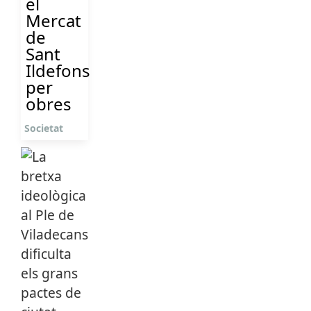
el
Mercat
de
Sant
Ildefons
per
obres
Societat