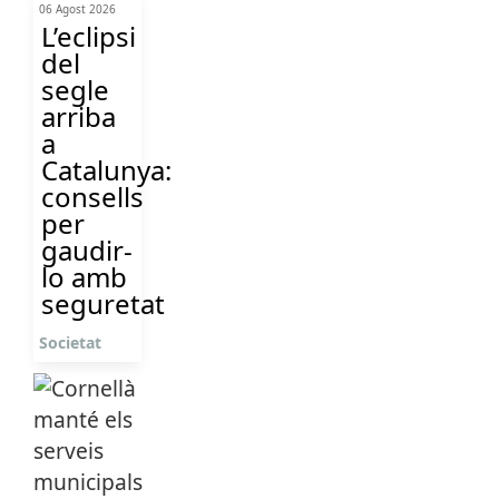
06 Agost 2026
L’eclipsi
del
segle
arriba
a
Catalunya:
consells
per
gaudir-
lo amb
seguretat
Societat