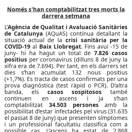
Només s'han comptabilitzat tres morts la
darrera setmana
L’
Agència de Qualitat i Avaluació Sanitàries
de Catalunya
(AQuAS) continua detallant la
situació actual de la
crisi sanitària per la
COVID-19
al
Baix Llobregat
. Fins avui -15 de
juny- hi ha hagut un total de
7.826 casos
positius
per coronavirus (dilluns 8 de juny la
xifra era de 7.694). Per tant, en els darrers set
dies s’han acumulat 132 nous positius
(+1,7%). Es tracta de casos confirmats per una
prova diagnòstica (test ràpid o PCR). D’altra
banda, els
casos sospitosos
també
continuen en ascens i ja s’han
comptabilitzat
34.503
persones
amb la
possibilitat d’estar infectades pel virus
(31.635
el passat 8 de juny) que presenten símptomes
i un professional facultatiu classifica com a
possible cas. L’ascens ha estat de 2.868