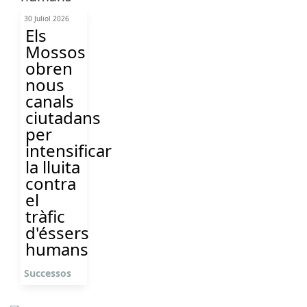
30 Juliol 2026
Els
Mossos
obren
nous
canals
ciutadans
per
intensificar
la lluita
contra
el
tràfic
d'éssers
humans
Successos