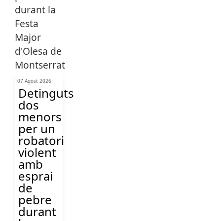
07 Agost 2026
Detinguts
dos
menors
per un
robatori
violent
amb
esprai
de
pebre
durant