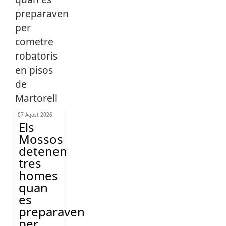
07 Agost 2026
Els
Mossos
detenen
tres
homes
quan
es
preparaven
per