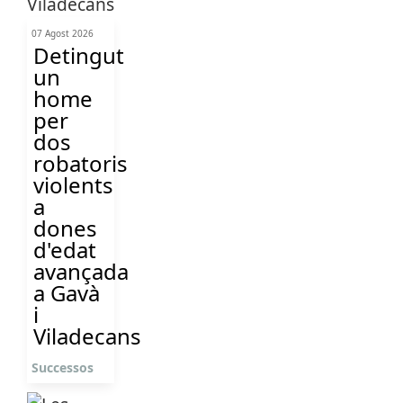
07 Agost 2026
Detingut
un
home
per
dos
robatoris
violents
a
dones
d'edat
avançada
a Gavà
i
Viladecans
Successos