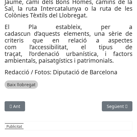
Jaume, camí dels Bons Homes, camins de la
Sal, la ruta Intercatalunya o la ruta de les
Colònies Tèxtils del Llobregat.
El Pla estableix, per a
cadascun d’aquests elements, una sèrie de
criteris que en relació a aspectes
com l’accessibilitat, el tipus de
traçat, l’ordenació urbanística, i factors
ambientals, paisatgístics i patrimonials.
Redacció / Fotos: Diputació de Barcelona
Baix llobregat
Article anterior: ‘Banderes Negres’ per lluitar contra els vess
Article següen
Ant
Següent