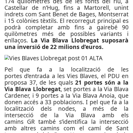
174 quilòmetres des de les fonts del riu, a
Castellar de n’Hug, fins a Martorell, unint
indrets com Sant Benet de Bages, Montserrat
i 15 colònies tèxtils. El recorregut principal es
podrà completar amb fins a gairebé 90
quilòmetres més de possibles variants i
enllaços.
La Via Blava Llobregat suposarà
una inversió de 22 milions d’euros.
Pel que fa a la localització de les
portes d’entrada a les Vies Blaves, el PDU en
proposa 37, de les quals
21 portes són a la
Via Blava Llobregat
, set portes a la Via Blava
Cardener, i 9 portes a la Via Blava Anoia, que
donen accés a 33 poblacions. I pel que fa a la
localització dels nodes, a més de la
intersecció de la Via Blava amb els
camins GR també s’identifica la intersecció
amb altres camins com el camí de Sant