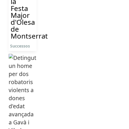
la
Festa
Major
d'Olesa
de
Montserrat
Successos