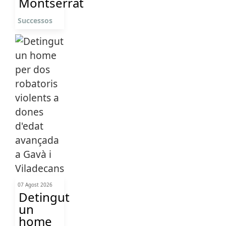
Montserrat
Successos
07 Agost 2026
Detingut
un
home