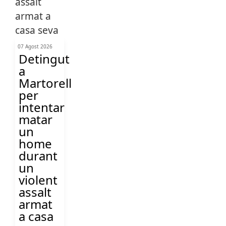
07 Agost 2026
Detingut
a
Martorell
per
intentar
matar
un
home
durant
un
violent
assalt
armat
a casa