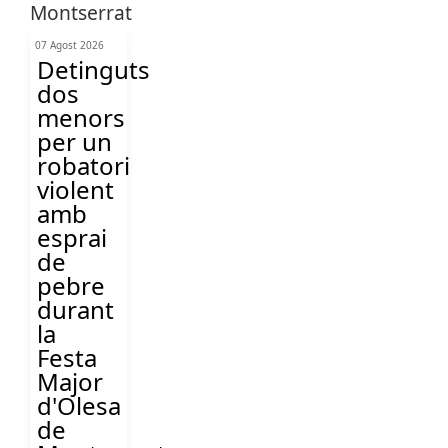
07 Agost 2026
Detinguts
dos
menors
per un
robatori
violent
amb
esprai
de
pebre
durant
la
Festa
Major
d'Olesa
de