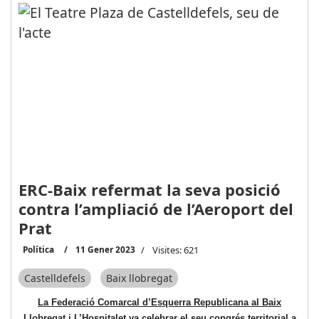
ERC-Baix refermat la seva posició
contra l’ampliació de l’Aeroport del
Prat
Política
11 Gener 2023
Visites: 621
Castelldefels
Baix llobregat
La Federació Comarcal d’Esquerra Republicana al Baix
Llobregat i L’Hospitalet va celebrar el seu congrés territorial a