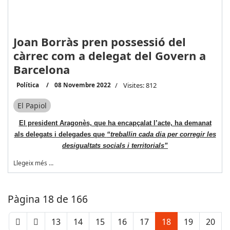
Joan Borràs pren possessió del
càrrec com a delegat del Govern a
Barcelona
Política
08 Novembre 2022
Visites: 812
El Papiol
El president Aragonès, que ha encapçalat l’acte, ha demanat
als delegats i delegades que
“treballin cada dia per corregir les
desigualtats socials i territorials”
Llegeix més …
Pàgina 18 de 166
13
14
15
16
17
18
19
20