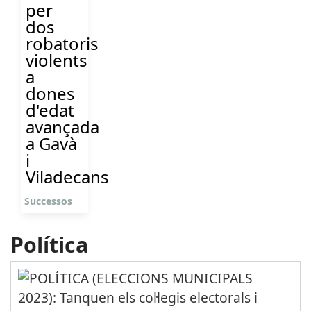
per
dos
robatoris
violents
a
dones
d'edat
avançada
a Gavà
i
Viladecans
Successos
Política