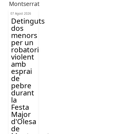
07 Agost 2026
Detinguts
dos
menors
per un
robatori
violent
amb
esprai
de
pebre
durant
la
Festa
Major
d'Olesa
de