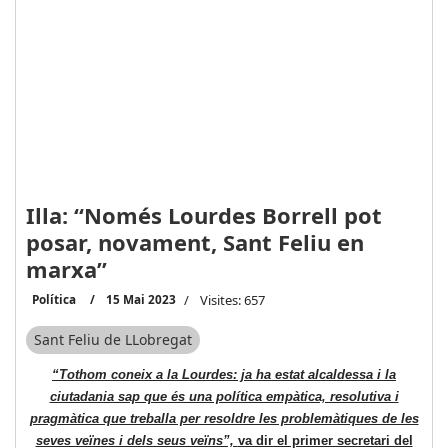
Illa: “Només Lourdes Borrell pot
posar, novament, Sant Feliu en
marxa”
Política
15 Mai 2023
Visites: 657
Sant Feliu de LLobregat
“Tothom coneix a la Lourdes: ja ha estat alcaldessa i la
ciutadania sap que és una política empàtica, resolutiva i
pragmàtica que treballa per resoldre les problemàtiques de les
seves veïnes i dels seus veïns”,
va dir el primer secretari del