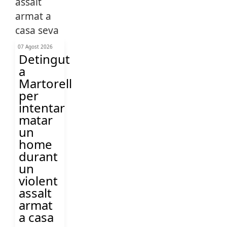
07 Agost 2026
Detingut
a
Martorell
per
intentar
matar
un
home
durant
un
violent
assalt
armat
a casa