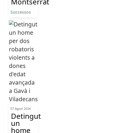
Montserrat
Successos
07 Agost 2026
Detingut
un
home