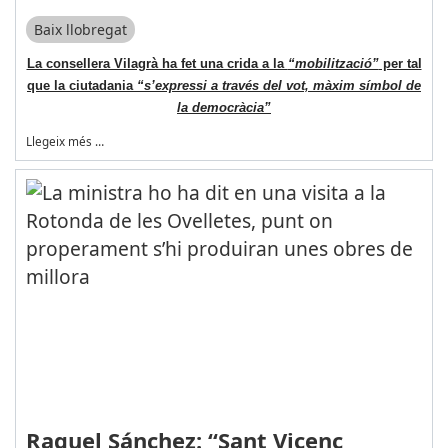
Baix llobregat
La consellera Vilagrà ha fet una crida a la
“mobilització”
per tal
que la ciutadania
“s’expressi a través del vot, màxim símbol de
la democràcia”
Llegeix més …
Raquel Sánchez: “Sant Vicenç