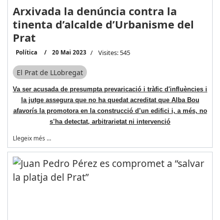
Arxivada la denúncia contra la
tinenta d’alcalde d’Urbanisme del
Prat
Política
20 Mai 2023
Visites: 545
El Prat de LLobregat
Va ser acusada de presumpta prevaricació i tràfic d'influències i
la jutge assegura que no ha quedat acreditat que Alba Bou
afavorís la promotora en la construcció d’un edifici i, a més, no
s’ha detectat, arbitrarietat ni intervenció
Llegeix més …