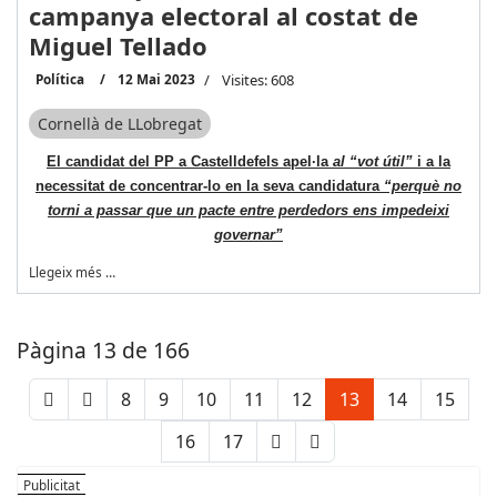
campanya electoral al costat de
Miguel Tellado
Política
12 Mai 2023
Visites: 608
Cornellà de LLobregat
El candidat del PP a Castelldefels apel·la
al “vot útil”
i a la
necessitat de concentrar-lo en la seva candidatura
“perquè no
torni a passar que un pacte entre perdedors ens impedeixi
governar”
Llegeix més …
Pàgina 13 de 166
8
9
10
11
12
13
14
15
16
17