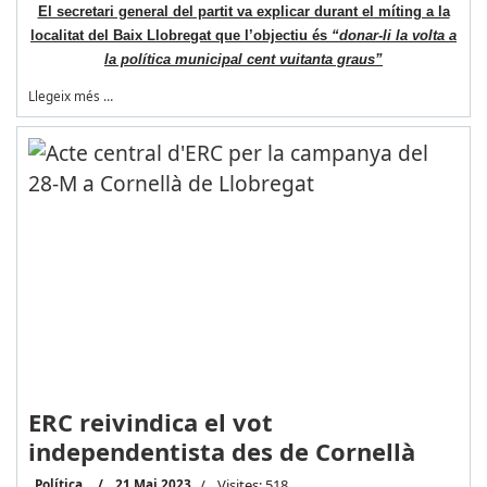
El secretari general del partit va explicar durant el míting a la
localitat del Baix Llobregat que l’objectiu és
“donar-li la volta a
la política municipal cent vuitanta graus”
Llegeix més …
ERC reivindica el vot
independentista des de Cornellà
Política
21 Mai 2023
Visites: 518