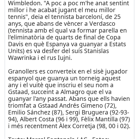
Wimbledon. "A poc a poc m'he anat sentint
millor i he acabat jugant el meu millor
tennis", deia el tennista barceloní, de 25
anys, que abans de vèncer a Verdasco
(tennista amb el qual va formar parella en
l'eliminatòria de quarts de final de Copa
Davis en què Espanya va guanyar a Estats
Units) es va desfer del suís Stanislas
Wawrinka i el rus Iujni.
Granollers es converteix en el sisè jugador
espanyol que guanya un torneig aquest
any i el vuitè que inscriu el seu nom a
Gstaad, succeint a Almagro que el va
guanyar l'any passat. Abans que ells havien
triomfat a Gstaad Andrés Gimeno (72),
Emilio Sánchez (87), Sergi Bruguera (92-93-
94), Albert Costa (96 i 99), Fèlix Mantilla (97)
i més recentment Àlex Corretja (98, 00 i 02).