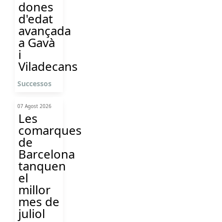
dones
d'edat
avançada
a Gavà
i
Viladecans
Successos
07 Agost 2026
Les
comarques
de
Barcelona
tanquen
el
millor
mes de
juliol