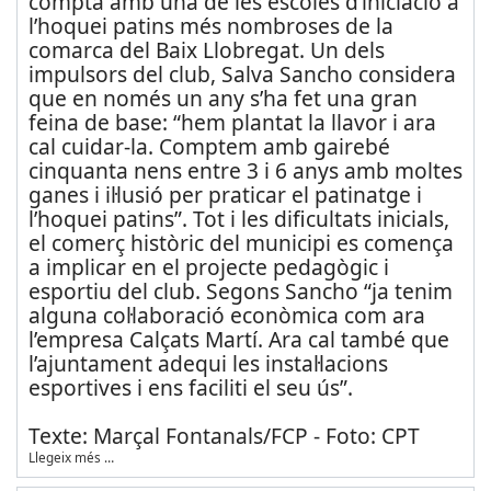
compta amb una de les escoles d’iniciació a
l’hoquei patins més nombroses de la
comarca del Baix Llobregat. Un dels
impulsors del club, Salva Sancho considera
que en només un any s’ha fet una gran
feina de base: “hem plantat la llavor i ara
cal cuidar-la. Comptem amb gairebé
cinquanta nens entre 3 i 6 anys amb moltes
ganes i il·lusió per praticar el patinatge i
l’hoquei patins”. Tot i les dificultats inicials,
el comerç històric del municipi es comença
a implicar en el projecte pedagògic i
esportiu del club. Segons Sancho “ja tenim
alguna col·laboració econòmica com ara
l’empresa Calçats Martí. Ara cal també que
l’ajuntament adequi les instal·lacions
esportives i ens faciliti el seu ús”.
Texte: Marçal Fontanals/FCP - Foto: CPT
Llegeix més …