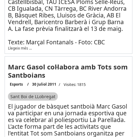
Castellbisbal, TAU ICESA Ploms Selle-Reus,
CB Igualada, CN Tàrrega, BC River Andorra
B, Bàsquet Ribes, Lluisos de Gràcia, AB El
Vendrell, Baricentro Barberà i Grup Barna
A. La fase prèvia finalitzarà el 13 de maig.
Texte: Marçal Fontanals - Foto: CBC
Llegeix més …
Marc Gasol col·labora amb Tots som
Santboians
Esports
30 Juliol 2011
Visites: 1815
Sant Boi de LLobregat
El jugador de bàsquet santboià Marc Gasol
va participar en una jornada esportiva que
es va celebrar al poliesportiu La Parellada.
L'acte forma part de les activitats que
l'entitat Tot som Santboians organitza per