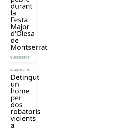
durant
la
Festa
Major
d'Olesa
de
Montserrat
Successos
07 Agost 2026
Detingut
un
home
per
dos
robatoris
violents
a