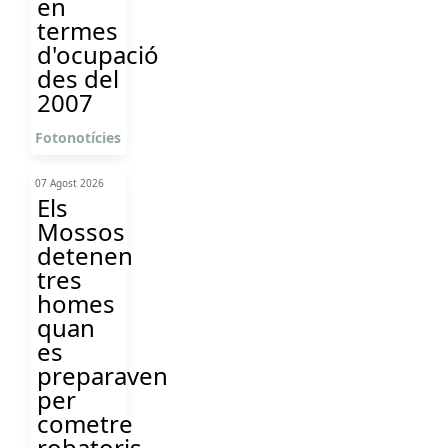
en
termes
d'ocupació
des del
2007
Fotonotícies
07 Agost 2026
Els
Mossos
detenen
tres
homes
quan
es
preparaven
per
cometre
robatoris