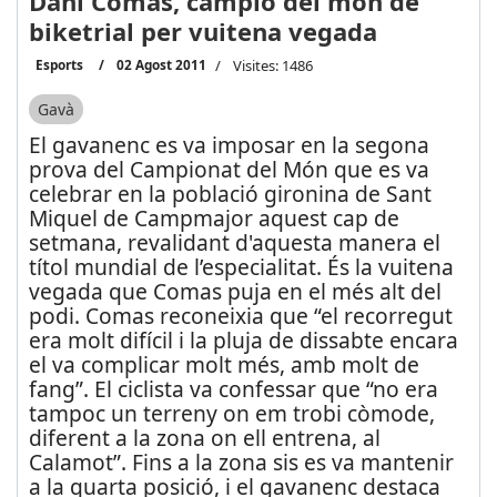
Dani Comas, campió del món de
biketrial per vuitena vegada
Esports
02 Agost 2011
Visites: 1486
Gavà
El gavanenc es va imposar en la segona
prova del Campionat del Món que es va
celebrar en la població gironina de Sant
Miquel de Campmajor aquest cap de
setmana, revalidant d'aquesta manera el
títol mundial de l’especialitat. És la vuitena
vegada que Comas puja en el més alt del
podi. Comas reconeixia que “el recorregut
era molt difícil i la pluja de dissabte encara
el va complicar molt més, amb molt de
fang”. El ciclista va confessar que “no era
tampoc un terreny on em trobi còmode,
diferent a la zona on ell entrena, al
Calamot”. Fins a la zona sis es va mantenir
a la quarta posició, i el gavanenc destaca