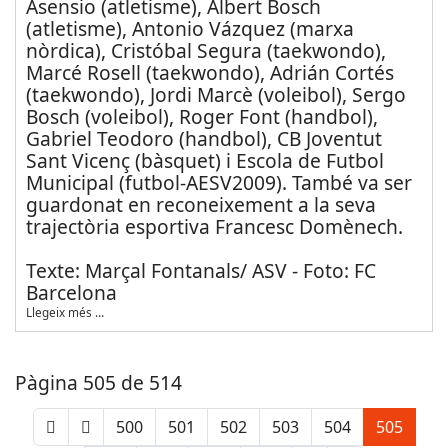
Asensio (atletisme), Albert Bosch
(atletisme), Antonio Vázquez (marxa
nòrdica), Cristóbal Segura (taekwondo),
Marcé Rosell (taekwondo), Adrián Cortés
(taekwondo), Jordi Marcè (voleibol), Sergo
Bosch (voleibol), Roger Font (handbol),
Gabriel Teodoro (handbol), CB Joventut
Sant Vicenç (bàsquet) i Escola de Futbol
Municipal (futbol-AESV2009). També va ser
guardonat en reconeixement a la seva
trajectòria esportiva Francesc Domènech.
Texte: Marçal Fontanals/ ASV - Foto: FC
Barcelona
Llegeix més …
Pàgina 505 de 514
500
501
502
503
504
505