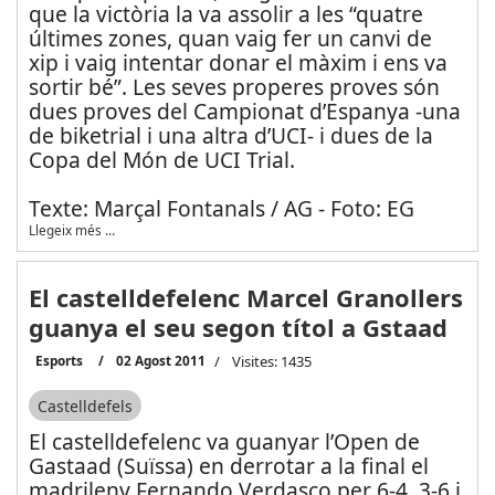
que la victòria la va assolir a les “quatre
últimes zones, quan vaig fer un canvi de
xip i vaig intentar donar el màxim i ens va
sortir bé”. Les seves properes proves són
dues proves del Campionat d’Espanya -una
de biketrial i una altra d’UCI- i dues de la
Copa del Món de UCI Trial.
Texte: Marçal Fontanals / AG - Foto: EG
Llegeix més …
El castelldefelenc Marcel Granollers
guanya el seu segon títol a Gstaad
Esports
02 Agost 2011
Visites: 1435
Castelldefels
El castelldefelenc va guanyar l’Open de
Gastaad (Suïssa) en derrotar a la final el
madrileny Fernando Verdasco per 6-4, 3-6 i