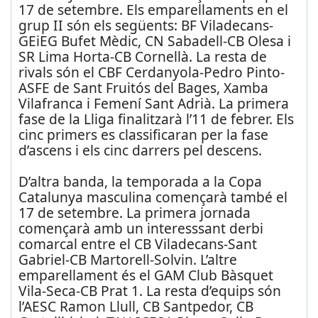
17 de setembre. Els emparellaments en el
grup II són els següents: BF Viladecans-
GEiEG Bufet Mèdic, CN Sabadell-CB Olesa i
SR Lima Horta-CB Cornellà. La resta de
rivals són el CBF Cerdanyola-Pedro Pinto-
ASFE de Sant Fruitós del Bages, Xamba
Vilafranca i Femení Sant Adrià. La primera
fase de la Lliga finalitzarà l’11 de febrer. Els
cinc primers es classificaran per la fase
d’ascens i els cinc darrers pel descens.
D’altra banda, la temporada a la Copa
Catalunya masculina començarà també el
17 de setembre. La primera jornada
començarà amb un interesssant derbi
comarcal entre el CB Viladecans-Sant
Gabriel-CB Martorell-Solvin. L’altre
emparellament és el GAM Club Bàsquet
Vila-Seca-CB Prat 1. La resta d’equips són
l’AESC Ramon Llull, CB Santpedor, CB