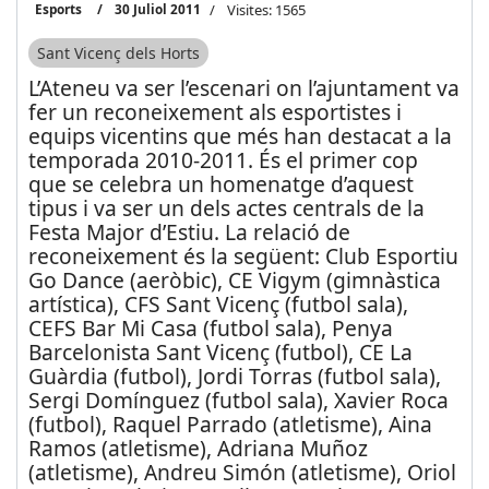
Esports
30 Juliol 2011
Visites: 1565
Sant Vicenç dels Horts
L’Ateneu va ser l’escenari on l’ajuntament va
fer un reconeixement als esportistes i
equips vicentins que més han destacat a la
temporada 2010-2011. És el primer cop
que se celebra un homenatge d’aquest
tipus i va ser un dels actes centrals de la
Festa Major d’Estiu. La relació de
reconeixement és la següent: Club Esportiu
Go Dance (aeròbic), CE Vigym (gimnàstica
artística), CFS Sant Vicenç (futbol sala),
CEFS Bar Mi Casa (futbol sala), Penya
Barcelonista Sant Vicenç (futbol), CE La
Guàrdia (futbol), Jordi Torras (futbol sala),
Sergi Domínguez (futbol sala), Xavier Roca
(futbol), Raquel Parrado (atletisme), Aina
Ramos (atletisme), Adriana Muñoz
(atletisme), Andreu Simón (atletisme), Oriol