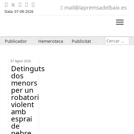
mail@lapremsadelbaix.es
Data: 07-08-2026
Cerca
Publicador
Hemeroteca
Publicitat
07 Agost 2026
Detinguts
dos
menors
per un
robatori
violent
amb
esprai
de
pebre