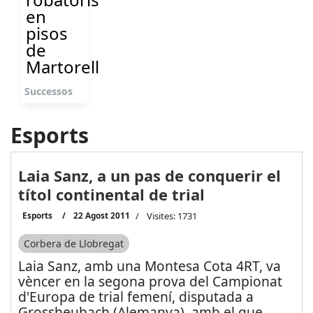
en
pisos
de
Martorell
Successos
Esports
Laia Sanz, a un pas de conquerir el
títol continental de trial
Esports
22 Agost 2011
Visites: 1731
Corbera de Llobregat
Laia Sanz, amb una Montesa Cota 4RT, va
vèncer en la segona prova del Campionat
d'Europa de trial femení, disputada a
Grossheubach (Alemanya), amb el que