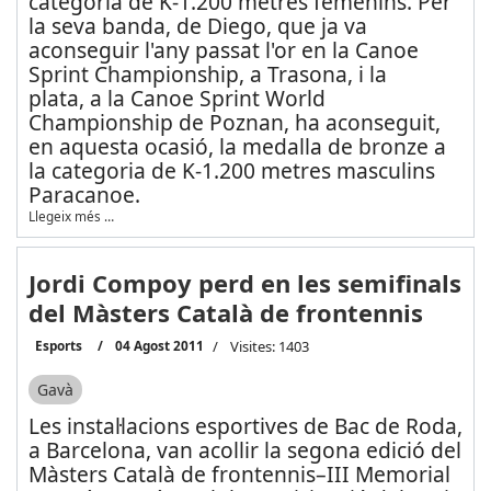
categoria de K-1.200 metres femenins. Per
la seva banda, de Diego, que ja va
aconseguir l'any passat l'or en la Canoe
Sprint Championship, a Trasona, i la
plata, a la Canoe Sprint World
Championship de Poznan, ha aconseguit,
en aquesta ocasió, la medalla de bronze a
la categoria de K-1.200 metres masculins
Paracanoe.
Llegeix més …
Jordi Compoy perd en les semifinals
del Màsters Català de frontennis
Esports
04 Agost 2011
Visites: 1403
Gavà
Les instal·lacions esportives de Bac de Roda,
a Barcelona, van acollir la segona edició del
Màsters Català de frontennis–III Memorial