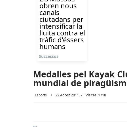
obren nous
canals
ciutadans per
intensificar la
lluita contra el
tràfic d'éssers
humans
Successos
Medalles pel Kayak Cl
mundial de piragüis
22 Agost 2011
Visites: 1718
Esports