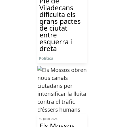
Ple de
Viladecans
dificulta els
grans pactes
de ciutat
entre
esquerra i
dreta
Política
30 Juliol 2026
Els Mossos