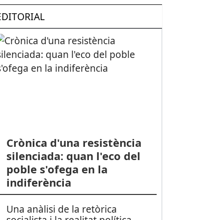
EDITORIAL
Crònica d'una resistència
silenciada: quan l'eco del
poble s'ofega en la
indiferència
Una anàlisi de la retòrica
socialista i la realitat política