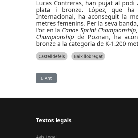
Lucas Contreras, han pujat al podi
plata i bronze. López, que ha
Internacional, ha aconseguit la me
metres femenins. Per la seva banda,
l'or en la
Canoe Sprint Championship
Championship
de Poznan, ha acons
bronze a la categoria de K-1.200 me
Castelldefels
Baix llobregat
Article anterior: Laia Sanz, a un pas de conqueri
Ant
Textos legals
Avis Legal