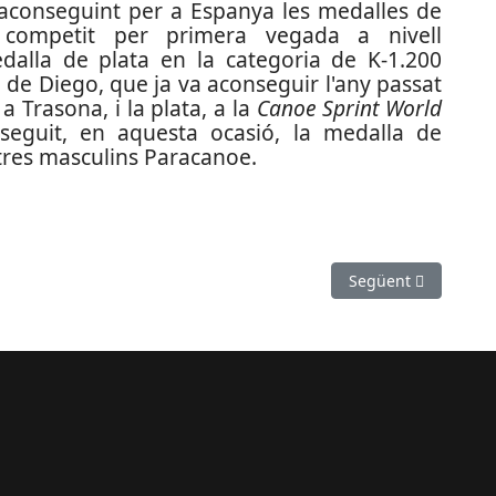
 aconseguint per a Espanya les medalles de
 competit per primera vegada a nivell
dalla de plata en la categoria de K-1.200
 de Diego, que ja va aconseguir l'any passat
, a Trasona, i la plata, a la
Canoe Sprint World
eguit, en aquesta ocasió, la medalla de
tres masculins Paracanoe.
r el títol continental de trial
Article següent: Jo
Següent