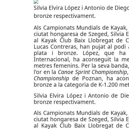
Silvia Elvira López i Antonio de Dieg
bronze respectivament.
Als Campionats Mundials de Kayak, q
ciutat hongaresa de Szeged, Silvia 
al Kayak Club Baix Llobregat de Ca
Lucas Contreras, han pujat al podi
plata i bronze. López, que ha
Internacional, ha aconseguit la me
metres femenins. Per la seva banda,
l'or en la
Canoe Sprint Championship
Championship
de Poznan, ha acons
bronze a la categoria de K-1.200 me
Silvia Elvira López i Antonio de D
bronze respectivament.
Als Campionats Mundials de Kayak, q
ciutat hongaresa de Szeged, Silvia 
al Kayak Club Baix Llobregat de Ca