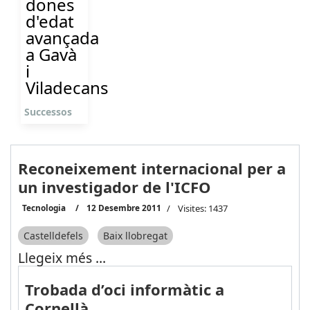
dones
d'edat
avançada
a Gavà
i
Viladecans
Successos
Reconeixement internacional per a
un investigador de l'ICFO
Tecnologia
12 Desembre 2011
Visites: 1437
Castelldefels
Baix llobregat
Llegeix més …
Trobada d’oci informàtic a
Cornellà