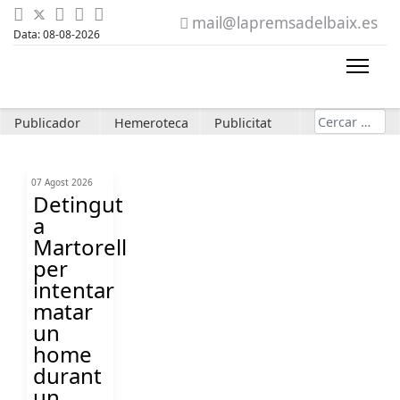
mail@lapremsadelbaix.es
Data: 08-08-2026
Cerca
Publicador
Hemeroteca
Publicitat
07 Agost 2026
Detingut
a
Martorell
per
intentar
matar
un
home
durant
un