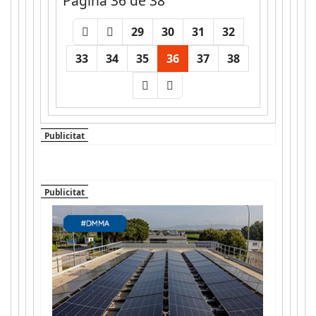
Pàgina 36 de 38
29
30
31
32
33
34
35
36
37
38