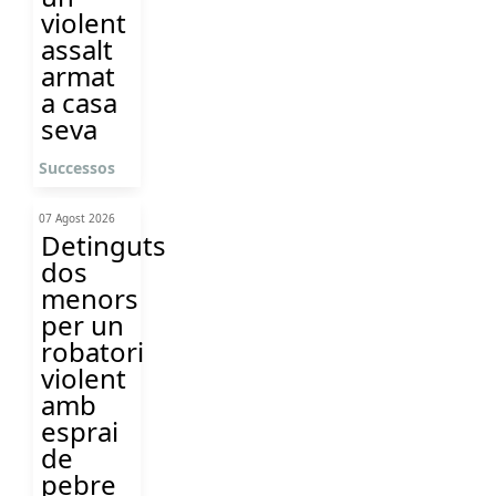
violent
assalt
armat
a casa
seva
Successos
07 Agost 2026
Detinguts
dos
menors
per un
robatori
violent
amb
esprai
de
pebre