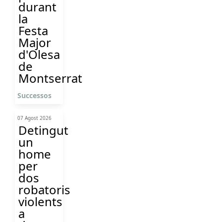
durant
la
Festa
Major
d'Olesa
de
Montserrat
Successos
07 Agost 2026
Detingut
un
home
per
dos
robatoris
violents
a