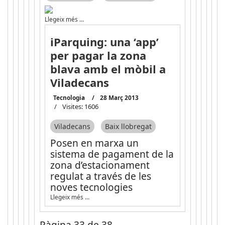
Llegeix més …
iParquing: una ‘app’
per pagar la zona
blava amb el mòbil a
Viladecans
Tecnologia
28 Març 2013
Visites: 1606
Viladecans
Baix llobregat
Posen en marxa un
sistema de pagament de la
zona d’estacionament
regulat a través de les
noves tecnologies
Llegeix més …
Pàgina 33 de 38