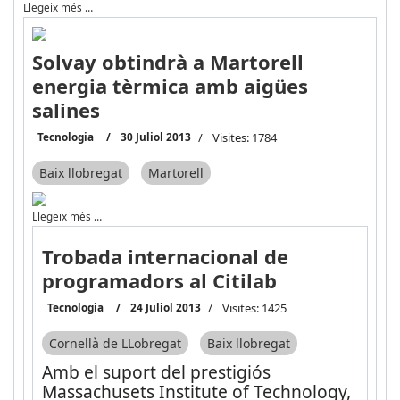
Llegeix més …
Solvay obtindrà a Martorell
energia tèrmica amb aigües
salines
Tecnologia
30 Juliol 2013
Visites: 1784
Baix llobregat
Martorell
Llegeix més …
Trobada internacional de
programadors al Citilab
Tecnologia
24 Juliol 2013
Visites: 1425
Cornellà de LLobregat
Baix llobregat
Amb el suport del prestigiós
Massachusets Institute of Technology,