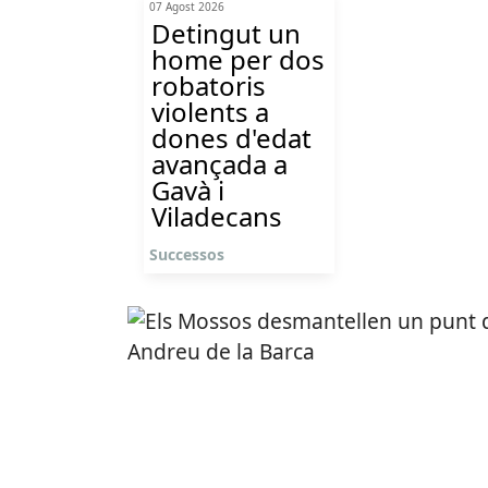
07 Agost 2026
Detingut un
home per dos
robatoris
violents a
dones d'edat
avançada a
Gavà i
Viladecans
Successos