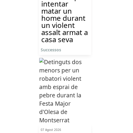
intentar
matar un
home durant
un violent
assalt armat a
casa seva
Successos
07 Agost 2026