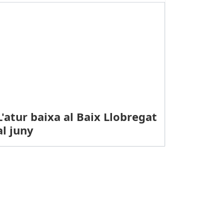
L'atur baixa al Baix Llobregat
al juny