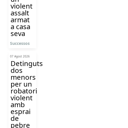
violent
assalt
armat
a casa
seva
Successos
07 Agost 2026
Detinguts
dos
menors
per un
robatori
violent
amb
esprai
de
pebre