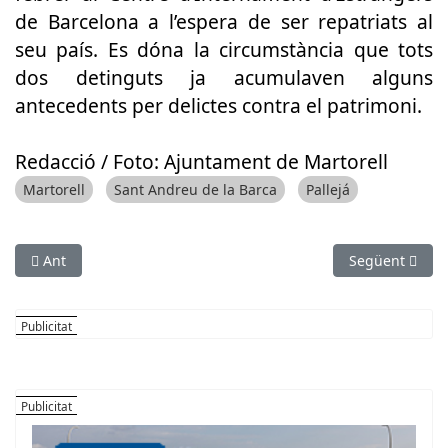
de Barcelona a l’espera de ser repatriats al
seu país. Es dóna la circumstància que tots
dos detinguts ja acumulaven alguns
antecedents per delictes contra el patrimoni.
Redacció / Foto: Ajuntament de Martorell
Martorell
Sant Andreu de la Barca
Pallejá
Article anterior: Detingut un home per la venda fraudulenta d
Article següent
Ant
Següent