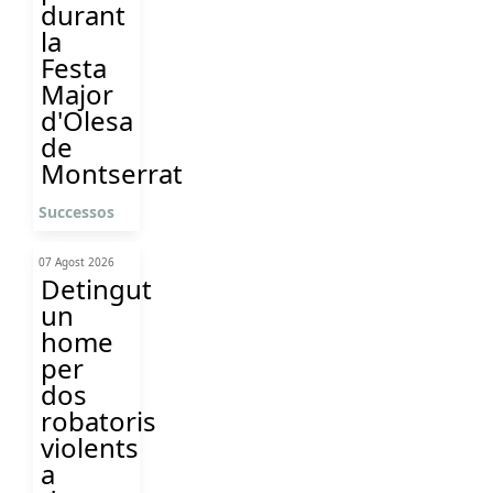
durant
la
Festa
Major
d'Olesa
de
Montserrat
Successos
07 Agost 2026
Detingut
un
home
per
dos
robatoris
violents
a