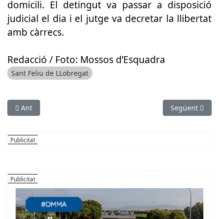
domicili. El detingut va passar a disposició
judicial el dia i el jutge va decretar la llibertat
amb càrrecs.
Redacció / Foto: Mossos d’Esquadra
Sant Feliu de LLobregat
Article anterior: Detenen un presumpte atracador de taxistes 
Article següen
Ant
Següent