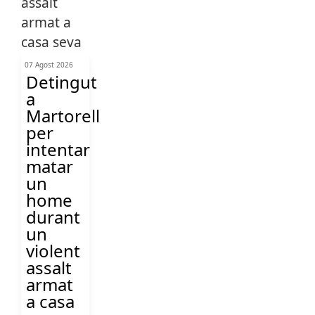
07 Agost 2026
Detingut
a
Martorell
per
intentar
matar
un
home
durant
un
violent
assalt
armat
a casa