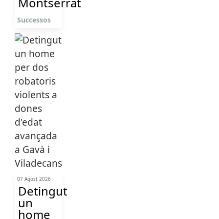
Montserrat
Successos
07 Agost 2026
Detingut
un
home