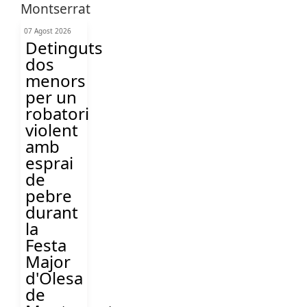
07 Agost 2026
Detinguts
dos
menors
per un
robatori
violent
amb
esprai
de
pebre
durant
la
Festa
Major
d'Olesa
de