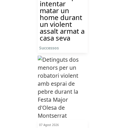
intentar
matar un
home durant
un violent
assalt armat a
casa seva
Successos
07 Agost 2026