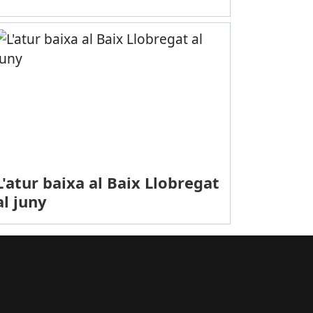
a presó per un intent d’assassinat a un carrer de Gavà
L'atur baixa al Baix Llobregat
al juny