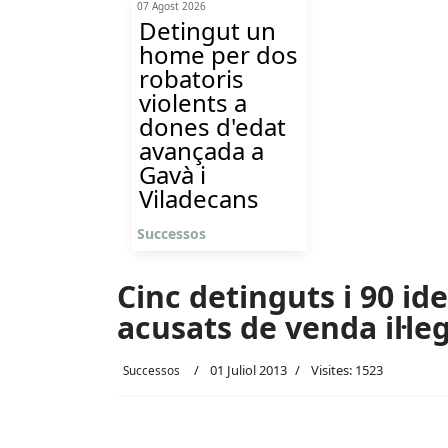
07 Agost 2026
Detingut un
home per dos
robatoris
violents a
dones d'edat
avançada a
Gavà i
Viladecans
Successos
Cinc detinguts i 90 ide
acusats de venda il·le
01 Juliol 2013
Visites: 1523
Successos