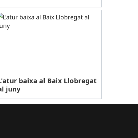
ix la sensació d’inseguretat entre els ciutadans de Molins de Rei
L'atur baixa al Baix Llobregat
al juny