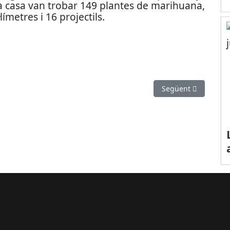
 a casa van trobar 149 plantes de marihuana,
ímetres i 16 projectils.
s a Martorell acusats de venda il·legal
Article següent: Cre
Següent