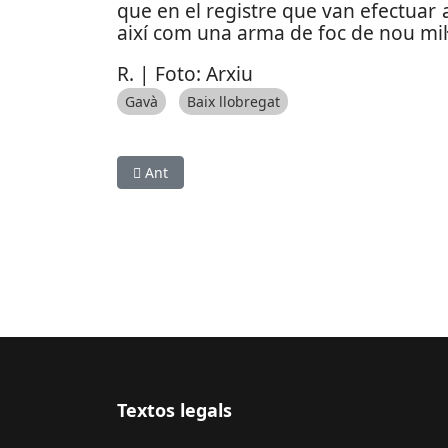
que en el registre que van efectuar
així com una arma de foc de nou mil·l
R. | Foto: Arxiu
Gavà
Baix llobregat
Article anterior: Cinc detinguts i 90 identificat
Ant
Textos legals