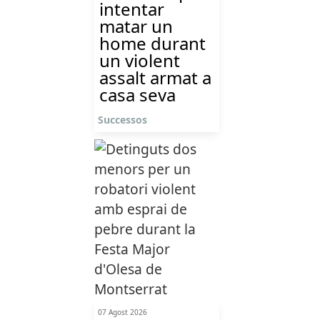
intentar
matar un
home durant
un violent
assalt armat a
casa seva
Successos
07 Agost 2026