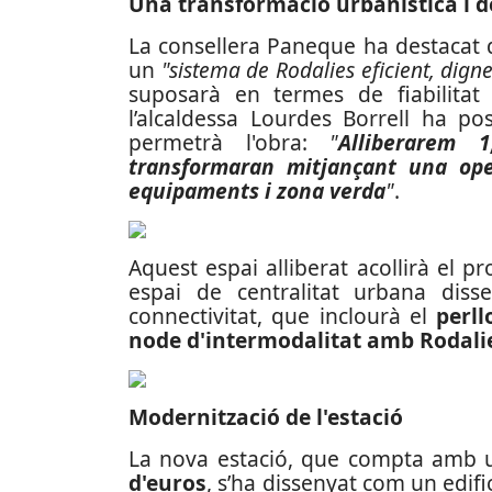
Una transformació urbanística i d
La consellera Paneque ha destacat 
un
"sistema de Rodalies eficient, dign
suposarà en termes de fiabilitat
l’alcaldessa Lourdes Borrell ha po
permetrà l'obra:
"
Alliberarem 
transformaran mitjançant una oper
equipaments i zona verda
"
.
Aquest espai alliberat acollirà el p
espai de centralitat urbana disse
connectivitat, que inclourà el
perl
node d'intermodalitat amb Rodalie
Modernització de l'estació
La nova estació, que compta amb 
d'euros
, s’ha dissenyat com un edifi