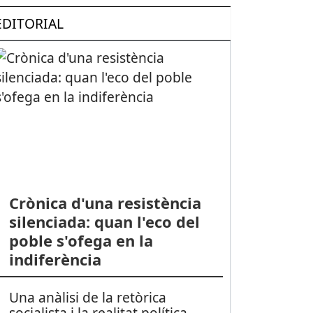
EDITORIAL
Crònica d'una resistència
silenciada: quan l'eco del
poble s'ofega en la
indiferència
Una anàlisi de la retòrica
socialista i la realitat política