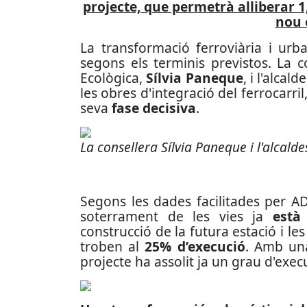
projecte, que permetrà alliberar 1
nou 
La transformació ferroviària i urb
segons els terminis previstos. La co
Ecològica,
Sílvia Paneque
, i l'alcal
les obres d'integració del ferrocarril
seva
fase decisiva
.
La consellera Sílvia Paneque i l'alcald
Segons les dades facilitades per AD
soterrament de les vies ja
està 
construcció de la futura estació i les 
troben al
25% d’execució
. Amb una
projecte ha assolit ja un grau d'exec