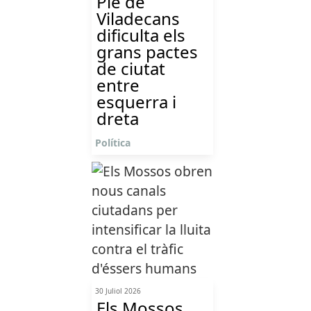
Ple de
Viladecans
dificulta els
grans pactes
de ciutat
entre
esquerra i
dreta
Política
30 Juliol 2026
Els Mossos