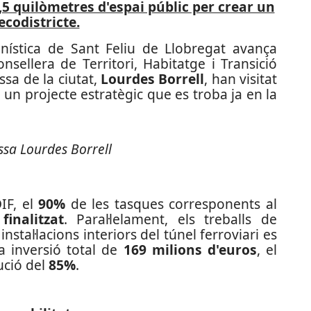
,5 quilòmetres d'espai públic per crear un
ecodistricte.
anística de Sant Feliu de Llobregat avança
nsellera de Territori, Habitatge i Transició
dessa de la ciutat,
Lourdes Borrell
, han visitat
, un projecte estratègic que es troba ja en la
essa Lourdes Borrell
IF, el
90%
de les tasques corresponents al
finalitzat
. Paral·lelament, els treballs de
instal·lacions interiors del túnel ferroviari es
 inversió total de
169 milions d'euros
, el
ució del
85%
.