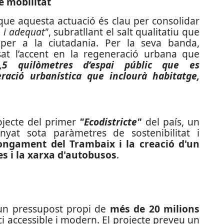
e mobilitat
que aquesta actuació és clau per consolidar
e i adequat"
, subratllant el salt qualitatiu que
 per a la ciutadania. Per la seva banda,
sat l’accent en la regeneració urbana que
1,5 quilòmetres d’espai públic que es
ació urbanística que inclourà habitatge,
rojecte del primer
"Ecodistricte"
del país, un
nyat sota paràmetres de sostenibilitat i
longament del Trambaix i la creació d'un
s i la xarxa d'autobusos
.
un pressupost propi de
més de 20 milions
ci accessible i modern. El projecte preveu un