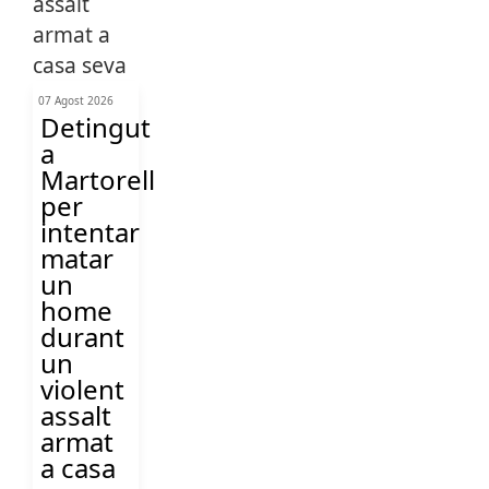
07 Agost 2026
Detingut
a
Martorell
per
intentar
matar
un
home
durant
un
violent
assalt
armat
a casa