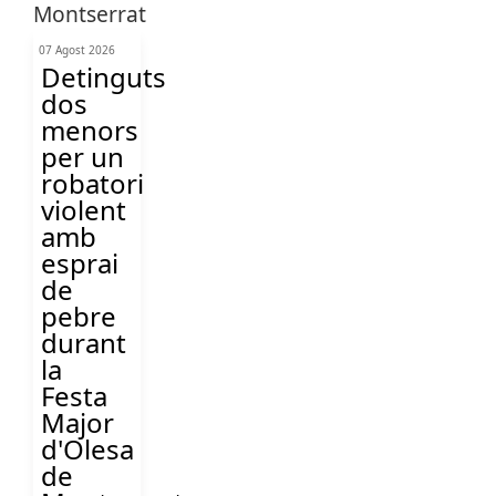
07 Agost 2026
Detinguts
dos
menors
per un
robatori
violent
amb
esprai
de
pebre
durant
la
Festa
Major
d'Olesa
de