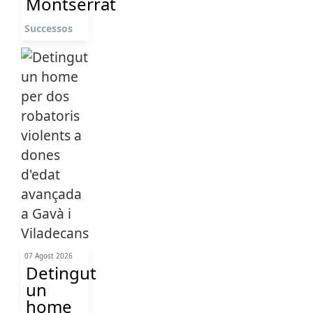
Montserrat
Successos
07 Agost 2026
Detingut
un
home