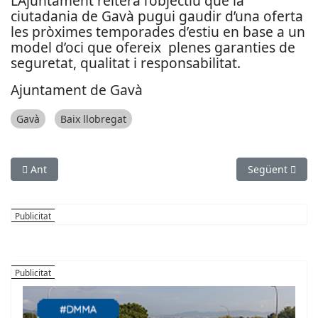
L’Ajuntament reitera l’objectiu que la
ciutadania de Gavà pugui gaudir d’una oferta
les pròximes temporades d’estiu en base a un
model d’oci que ofereix plenes garanties de
seguretat, qualitat i responsabilitat.
Ajuntament de Gavà
Gavà
Baix llobregat
Article anterior: Professionals de la cultura i la recerca impu
Article següent
Ant
Següent