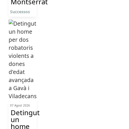
Montserrat
Successos
07 Agost 2026
Detingut
un
home