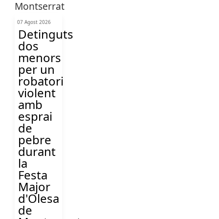
07 Agost 2026
Detinguts
dos
menors
per un
robatori
violent
amb
esprai
de
pebre
durant
la
Festa
Major
d'Olesa
de