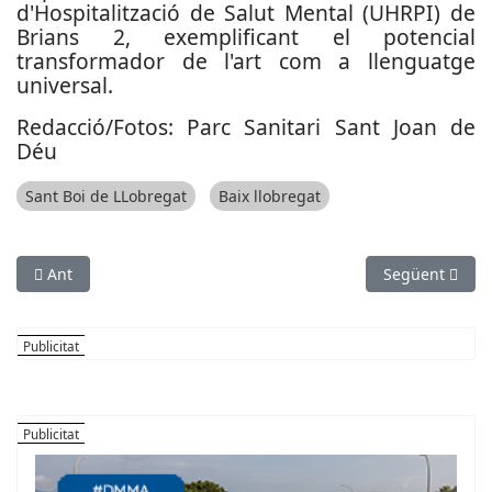
d'Hospitalització de Salut Mental (UHRPI) de
Brians 2, exemplificant el potencial
transformador de l'art com a llenguatge
universal.
Redacció/Fotos: Parc Sanitari Sant Joan de
Déu
Sant Boi de LLobregat
Baix llobregat
Article anterior: Les Festes de Primavera 2026 converteixen San
Article següen
Ant
Següent