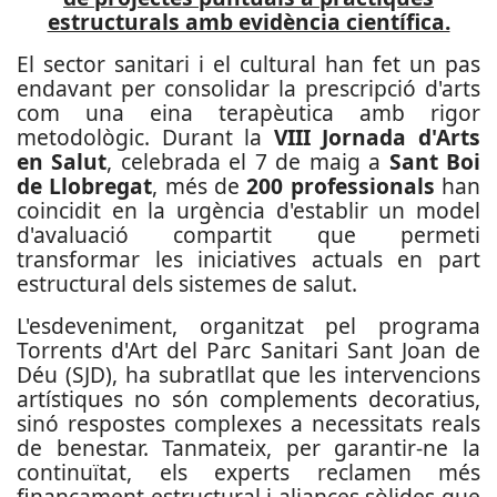
estructurals amb evidència científica.
El sector sanitari i el cultural han fet un pas
endavant per consolidar la prescripció d'arts
com una eina terapèutica amb rigor
metodològic. Durant la
VIII Jornada d'Arts
en Salut
, celebrada el 7 de maig a
Sant Boi
de Llobregat
, més de
200 professionals
han
coincidit en la urgència d'establir un model
d'avaluació compartit que permeti
transformar les iniciatives actuals en part
estructural dels sistemes de salut.
L'esdeveniment, organitzat pel programa
Torrents d'Art del Parc Sanitari Sant Joan de
Déu (SJD), ha subratllat que les intervencions
artístiques no són complements decoratius,
sinó respostes complexes a necessitats reals
de benestar. Tanmateix, per garantir-ne la
continuïtat, els experts reclamen més
finançament estructural i aliances sòlides que