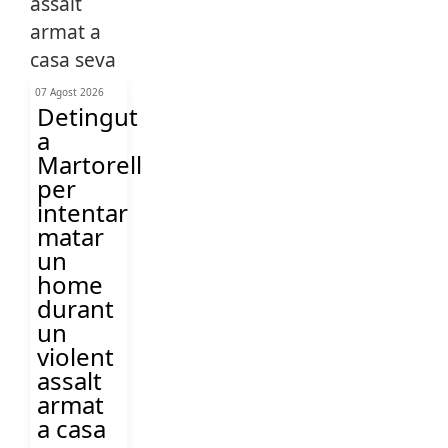
07 Agost 2026
Detingut
a
Martorell
per
intentar
matar
un
home
durant
un
violent
assalt
armat
a casa